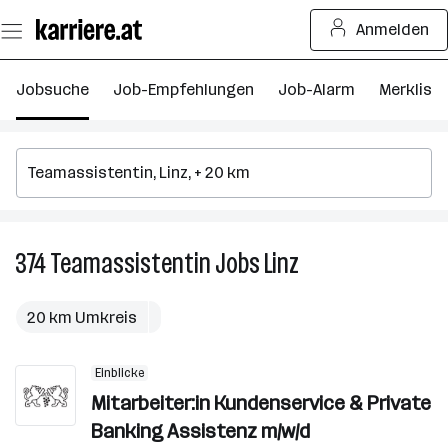
Zum
Anmelden
Seiteninhalt
springen
Jobsuche
Job-Empfehlungen
Job-Alarm
Merkliste
374
Teamassistentin
Jobs
Linz
374
Teamassistentin
Jobs
20 km Umkreis
in
Linz
Einblicke
Mitarbeiter:in Kundenservice & Private
Banking Assistenz m/w/d