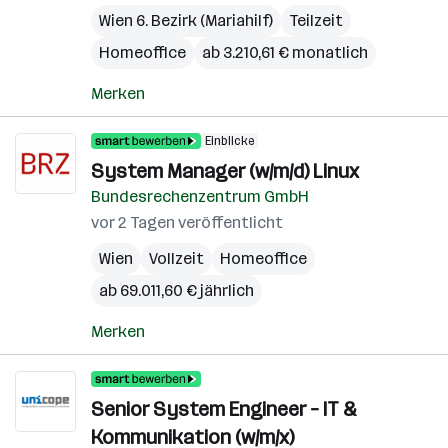
Wien 6. Bezirk (Mariahilf)
Teilzeit
Homeoffice
ab 3.210,61 € monatlich
Merken
Einblicke
System Manager (w/m/d) Linux
Bundesrechenzentrum GmbH
vor 2 Tagen veröffentlicht
Wien
Vollzeit
Homeoffice
ab 69.011,60 € jährlich
Merken
Senior System Engineer – IT &
Kommunikation (w/m/x)