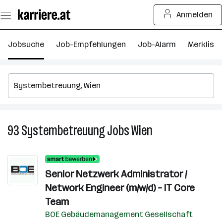
Zum
Anmelden
Seiteninhalt
springen
Jobsuche
Job-Empfehlungen
Job-Alarm
Merkliste
93
Systembetreuung
Jobs
Wien
93
Systembetreuung
Jobs
in
Senior Netzwerk Administrator /
Wien
Network Engineer (m/w/d) – IT Core
Team
BOE Gebäudemanagement Gesellschaft