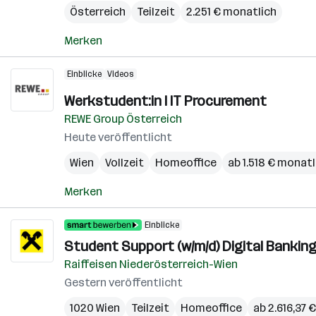
Österreich
Teilzeit
2.251 € monatlich
Merken
Einblicke
Videos
Werkstudent:in I IT Procurement
REWE Group Österreich
Heute veröffentlicht
Wien
Vollzeit
Homeoffice
ab 1.518 € monatl
Merken
Einblicke
Student Support (w/m/d) Digital Bankin
Raiffeisen Niederösterreich-Wien
Gestern veröffentlicht
1020 Wien
Teilzeit
Homeoffice
ab 2.616,37 