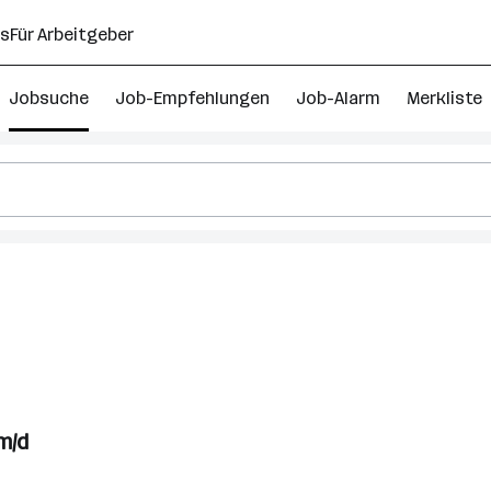
ns
Für Arbeitgeber
Jobsuche
Job-Empfehlungen
Job-Alarm
Merkliste
enten
s
m/d
rk
ing)