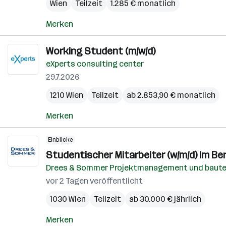
Wien
Teilzeit
1.285 € monatlich
Merken
Working Student (m/w/d)
eXperts consulting center
29.7.2026
1210 Wien
Teilzeit
ab 2.853,90 € monatlich
Merken
Einblicke
Studentischer Mitarbeiter (w/m/d) im Be
Drees & Sommer Projektmanagement und baut
vor 2 Tagen veröffentlicht
1030 Wien
Teilzeit
ab 30.000 € jährlich
Merken