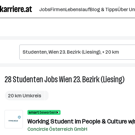
Zum
Jobs
Firmen
Lebenslauf
Blog & Tipps
Über U
Seiteninhalt
springen
28
Studenten
Jobs
Wien 23. Bezirk (Liesing)
28
Stud
Job
20 km Umkreis
in
Wien
23.
Working Student im People & Culture w/
Bezi
(Lies
Concircle Österreich GmbH