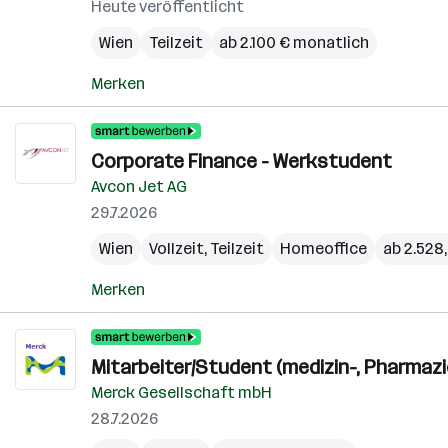
Heute veröffentlicht
Wien
Teilzeit
ab 2.100 € monatlich
Merken
Corporate Finance - Werkstudent
Avcon Jet AG
29.7.2026
Wien
Vollzeit, Teilzeit
Homeoffice
ab 2.528
Merken
Mitarbeiter/Student (medizin-, Pharmazie
Merck Gesellschaft mbH
28.7.2026