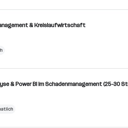
anagement & Kreislaufwirtschaft
ch
lyse & Power BI im Schadenmanagement (25-30 Std
natlich