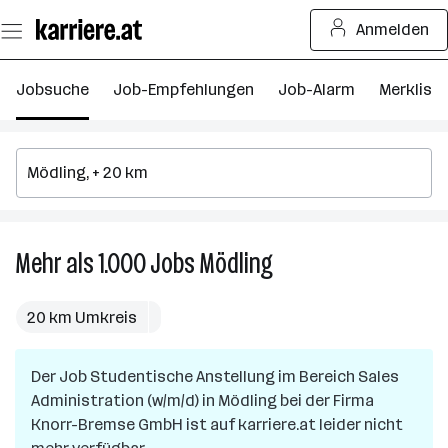
Zum
Anmelden
Seiteninhalt
springen
Jobsuche
Job-Empfehlungen
Job-Alarm
Merkliste
Mehr als 1.000
Jobs
Mödling
Mehr
als
1.000
20 km Umkreis
Jobs
in
Der Job
Studentische Anstellung im Bereich Sales
Mödling
Administration (w/m/d)
in
Mödling
bei der Firma
Knorr-Bremse GmbH
ist auf karriere.at leider nicht