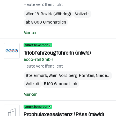
Heute veröffentlicht
Wien 18. Bezirk (Währing)
Vollzeit
ab 3.000 € monatlich
Merken
TriebfahrzeugführerIn (m/w/d)
ecco-rail GmbH
Heute veröffentlicht
Steiermark
,
Wien
,
Voralberg
,
Kärnten
,
Niederösterreich
Vollzeit
5.190 € monatlich
Merken
Prophylaxeassistenz / PAss (m/w/d)