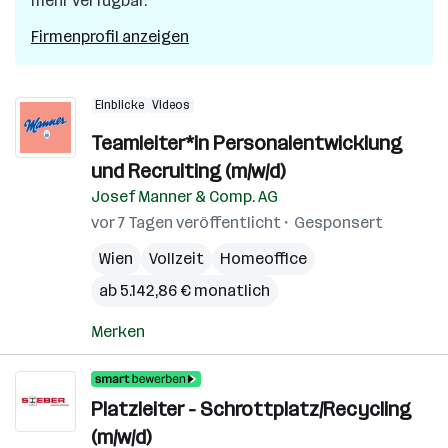
mehr verfügbar.
Firmenprofil anzeigen
Einblicke
Videos
Teamleiter*in Personalentwicklung
und Recruiting (m/w/d)
Josef Manner & Comp. AG
vor 7 Tagen veröffentlicht
Gesponsert
Wien
Vollzeit
Homeoffice
ab 5.142,86 € monatlich
Merken
Platzleiter - Schrottplatz/Recycling
(m/w/d)