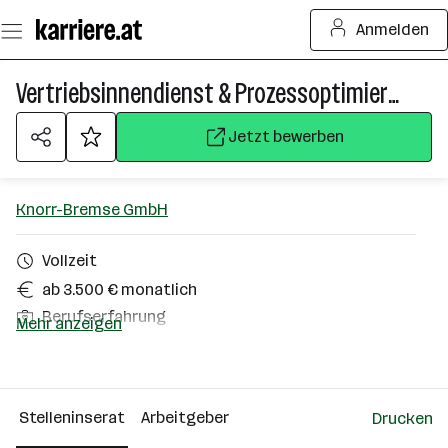
Zum
Anmelden
Seiteninhalt
springen
Vertriebsinnendienst & Prozessoptimierung (w/m/d)
Jetzt bewerben
Knorr-Bremse GmbH
Vollzeit
ab 3.500 € monatlich
Berufserfahrung
Mehr anzeigen
Homeoffice möglich
Mödling
Stelleninserat
Arbeitgeber
Drucken
Über das Unternehmen