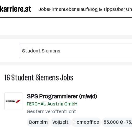
Zum
Jobs
Firmen
Lebenslauf
Blog & Tipps
Über U
Seiteninhalt
springen
16
Student Siemens
Jobs
16
Student
Siemens
SPS Programmierer (m/w/d)
Jobs
FERCHAU Austria GmbH
Gestern veröffentlicht
Dornbirn
Vollzeit
Homeoffice
55.000 € – 75