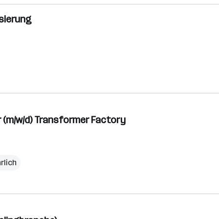
sierung
r (m/w/d) Transformer Factory
rlich