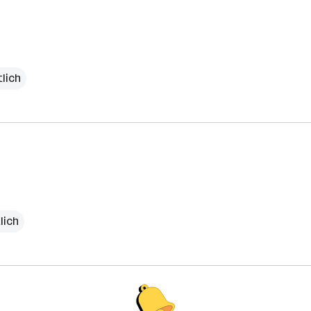
lich
lich