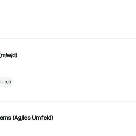
m/w/d)
hrlich
ems (Agiles Umfeld)