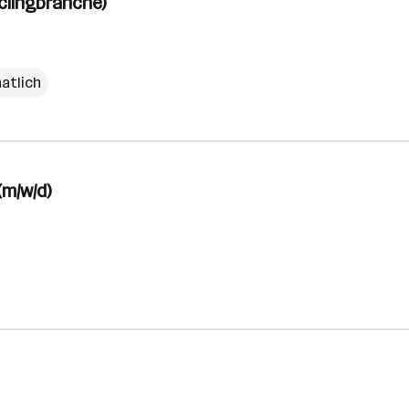
clingbranche)
atlich
m/w/d)