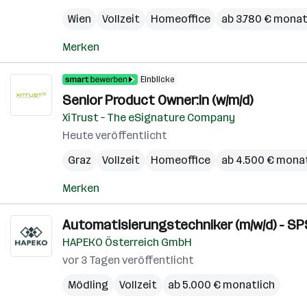
Wien
Vollzeit
Homeoffice
ab 3.780 € monat
Merken
Einblicke
Senior Product Owner:in (w/m/d)
XiTrust – The eSignature Company
Heute veröffentlicht
Graz
Vollzeit
Homeoffice
ab 4.500 € monat
Merken
Auto­ma­ti­sie­rungs­tech­niker (m/w/d) - S
HAPEKO Österreich GmbH
vor 3 Tagen veröffentlicht
Mödling
Vollzeit
ab 5.000 € monatlich