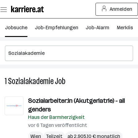
Zum
Anmelden
Seiteninhalt
springen
Jobsuche
Job-Empfehlungen
Job-Alarm
Merkliste
1
Sozialakademie
Job
1
Sozialakademie
Job
Sozialarbeiter:in (Akutgeriatrie) - all
genders
Haus der Barmherzigkeit
vor 6 Tagen veröffentlicht
Wien
Teilzeit
ab 2.905,10 € monatlich