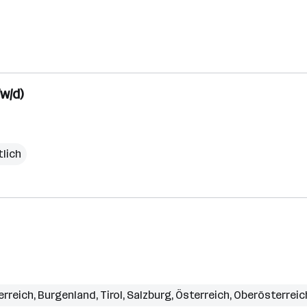
w/d)
lich
erreich
,
Burgenland
,
Tirol
,
Salzburg
,
Österreich
,
Oberösterreic