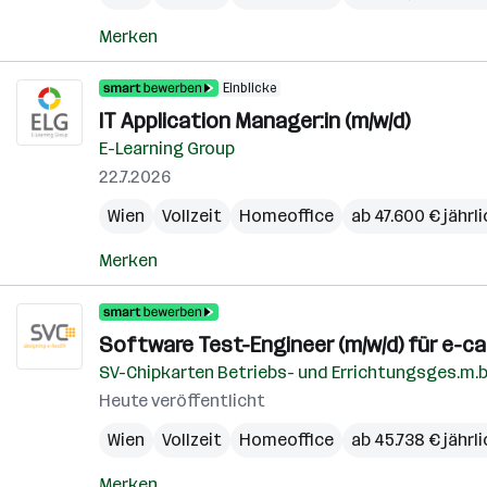
Merken
Einblicke
IT Application Manager:in (m/w/d)
E-Learning Group
22.7.2026
Wien
Vollzeit
Homeoffice
ab 47.600 € jährl
Merken
Software Test-Engineer (m/w/d) für e-ca
SV-Chipkarten Betriebs- und Errichtungsges.m.b
Heute veröffentlicht
Wien
Vollzeit
Homeoffice
ab 45.738 € jährl
Merken