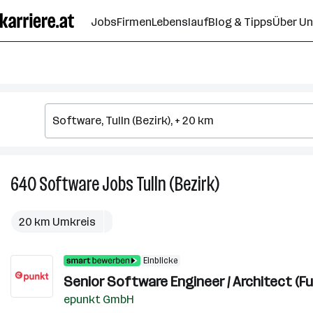
Zum
Jobs
Firmen
Lebenslauf
Blog & Tipps
Über U
Seiteninhalt
springen
640
Software
Jobs
Tulln (Bezirk)
640
Software
Jobs
20 km Umkreis
in
Tulln
Einblicke
(Bezirk)
Senior Software Engineer / Architect (Ful
epunkt GmbH