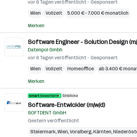
vor 6 Tagen veröffentlicht
Gesponsert
Wien
Vollzeit
5.000 € – 7.000 € monatlich
Merken
Software Engineer - Solution Design (m/
Datenpol Gmbh
vor 6 Tagen veröffentlicht
Gesponsert
Wien
Vollzeit
Homeoffice
ab 3.400 € monat
Merken
Einblicke
Software-Entwickler (m/w/d)
SOFTDENT GmbH
Gestern veröffentlicht
Steiermark
,
Wien
,
Voralberg
,
Kärnten
,
Niederöst