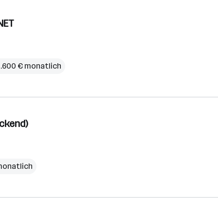
.NET
 5.600 € monatlich
ackend)
monatlich