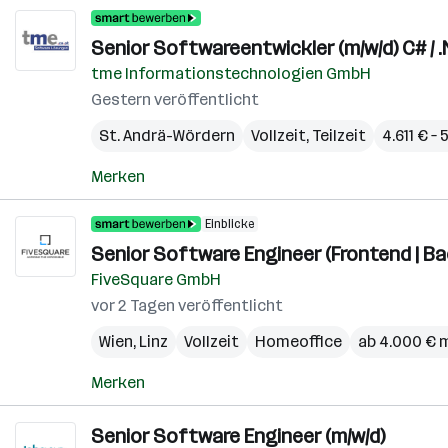
Senior Softwareentwickler (m/w/d) C# / 
tme Informationstechnologien GmbH
Gestern veröffentlicht
St. Andrä-Wördern
Vollzeit, Teilzeit
4.611 € –
Merken
Einblicke
Senior Software Engineer (Frontend | B
FiveSquare GmbH
vor 2 Tagen veröffentlicht
Wien
,
Linz
Vollzeit
Homeoffice
ab 4.000 € 
Merken
Senior Software Engineer (m/w/d)