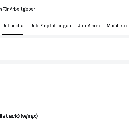
ns
Für Arbeitgeber
Jobsuche
Job-Empfehlungen
Job-Alarm
Merkliste
lstack) (w/m/x)