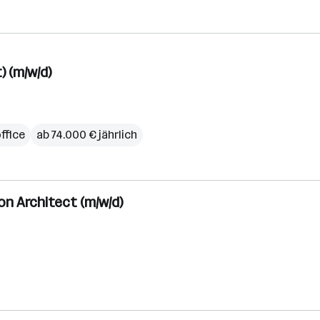
) (m/w/d)
ffice
ab 74.000 € jährlich
n Architect (m/w/d)