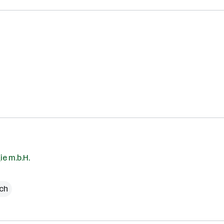
e m.b.H.
ich