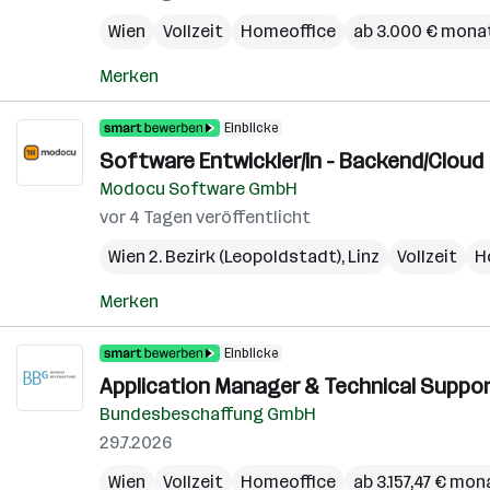
Wien
Vollzeit
Homeoffice
ab 3.000 € monat
Merken
Einblicke
Software Entwickler/in - Backend/Cloud
Modocu Software GmbH
vor 4 Tagen veröffentlicht
Wien 2. Bezirk (Leopoldstadt)
,
Linz
Vollzeit
H
Merken
Einblicke
Application Manager & Technical Suppor
Bundesbeschaffung GmbH
29.7.2026
Wien
Vollzeit
Homeoffice
ab 3.157,47 € mon