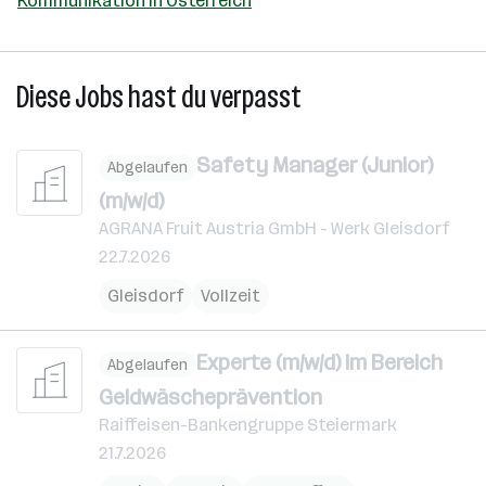
Kommunikation in Österreich
Diese Jobs hast du verpasst
Safety Manager (Junior)
Abgelaufen
(m/w/d)
AGRANA Fruit Austria GmbH - Werk Gleisdorf
22.7.2026
Gleisdorf
Vollzeit
Experte (m/w/d) im Bereich
Abgelaufen
Geldwäscheprävention
Raiffeisen-Bankengruppe Steiermark
21.7.2026