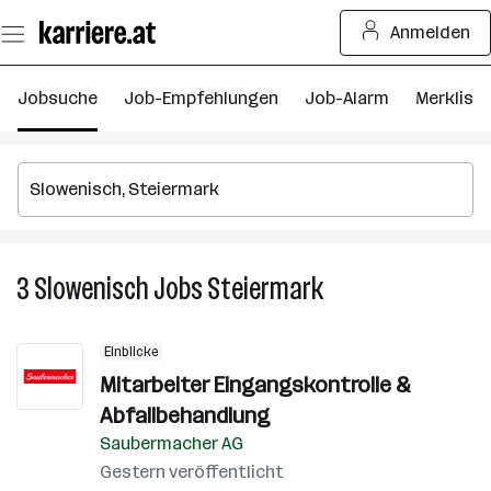
Zum
Anmelden
Seiteninhalt
springen
Jobsuche
Job-Empfehlungen
Job-Alarm
Merkliste
3
Slowenisch
Jobs
Steiermark
3
Slowenisch
Jobs
Einblicke
in
Mitarbeiter Eingangskontrolle &
Steiermark
Abfallbehandlung
Saubermacher AG
Gestern veröffentlicht