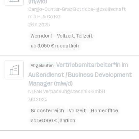
(m/w/d)
Cargo-Center-Graz Betriebs- gesellschaft
m.b.H. & Co KG
26.11.2025
Werndorf
Vollzeit, Teilzeit
ab 3.050 € monatlich
Vertriebsmitarbeiter*in im
Abgelaufen
Außendienst / Business Development
Manager (m/w/d)
NEFAB Verpackungstechnik GmbH
7.10.2025
Südösterreich
Vollzeit
Homeoffice
ab 56.000 € jährlich