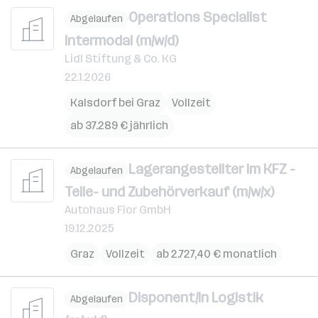
Operations Specialist
Abgelaufen
Intermodal (m/w/d)
Lidl Stiftung & Co. KG
22.1.2026
Kalsdorf bei Graz
Vollzeit
ab 37.289 € jährlich
Lagerangestellter im KFZ -
Abgelaufen
Teile- und Zubehörverkauf (m/w/x)
Autohaus Fior GmbH
19.12.2025
Graz
Vollzeit
ab 2.727,40 € monatlich
Disponent/in Logistik
Abgelaufen