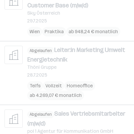
Customer Base (m/w/d)
Sky Österreich
29.7.2025
Wien
Praktika
ab 948,24 € monatlich
Leiter:in Marketing Umwelt
Abgelaufen
Energietechnik
Thöni Gruppe
28.7.2025
Telfs
Vollzeit
Homeoffice
ab 4.269,07 € monatlich
Sales Vertriebsmitarbeiter
Abgelaufen
(m/w/d)
pol 1 Agentur für Kommunikation GmbH