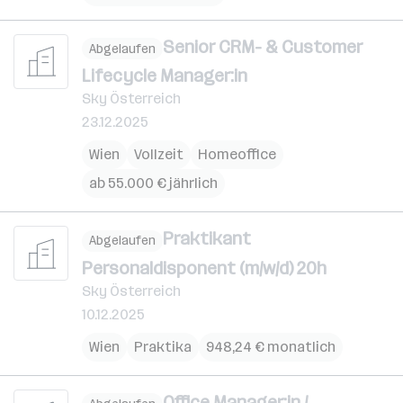
Senior CRM- & Customer
Abgelaufen
Lifecycle Manager:in
Sky Österreich
23.12.2025
Wien
Vollzeit
Homeoffice
ab 55.000 € jährlich
Praktikant
Abgelaufen
Personaldisponent (m/w/d) 20h
Sky Österreich
10.12.2025
Wien
Praktika
948,24 € monatlich
Office Manager:in /