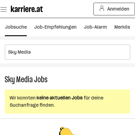
Zum
Anmelden
Seiteninhalt
springen
Jobsuche
Job-Empfehlungen
Job-Alarm
Merkliste
Sky Media
Jobs
Sky
Media
Jobs
Wir konnten
keine aktuellen Jobs
für deine
Suchanfrage finden.