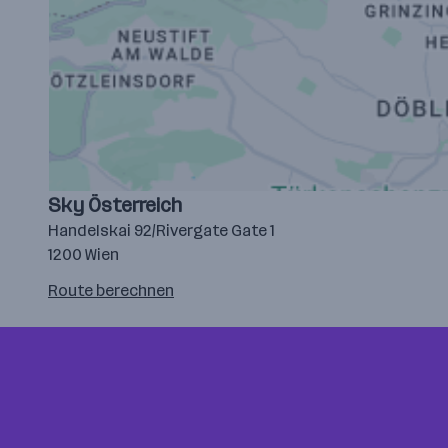
Sky Österreich
Handelskai 92/Rivergate Gate 1
1200 Wien
Route
Route berechnen
auf
google
maps
berechnen