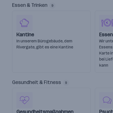
Essen & Trinken
9
Kantine
Essen
In unserem Bürogebäude, dem
Wir unt
Rivergate, gibt es eine Kantine
Essensz
Karte 
bei Lie
kann
Gesundheit & Fitness
9
Gesundheitsmaßnahmen
Psych