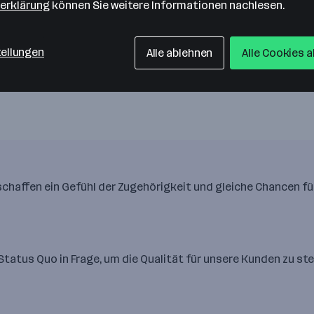
erklärung
können Sie weitere Informationen nachlesen.
tellungen
glichkeit, von überall aus zu arbeiten, ein Jobticket für
Alle ablehnen
Alle Cookies 
in Arbeitsalltag nicht nur angenehm, sondern auch
 schaffen ein Gefühl der Zugehörigkeit und gleiche Chancen für
 Status Quo in Frage, um die Qualität für unsere Kunden zu ste