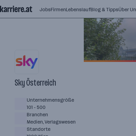
Zum
Jobs
Firmen
Lebenslauf
Blog & Tipps
Über U
Seiteninhalt
springen
Sky Österreich
Unternehmensgröße
101 - 500
Branchen
Medien, Verlagswesen
Standorte