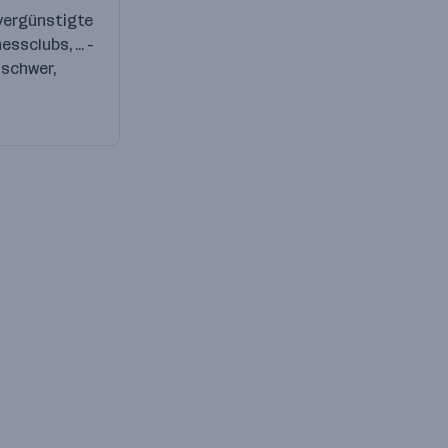
 vergünstigte
ssclubs, ... -
t schwer,