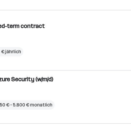
ixed-term contract
 € jährlich
ure Security (w/m/d)
750 € – 5.800 € monatlich