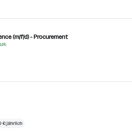
ence (m/f/d) - Procurement
.H.
 € jährlich