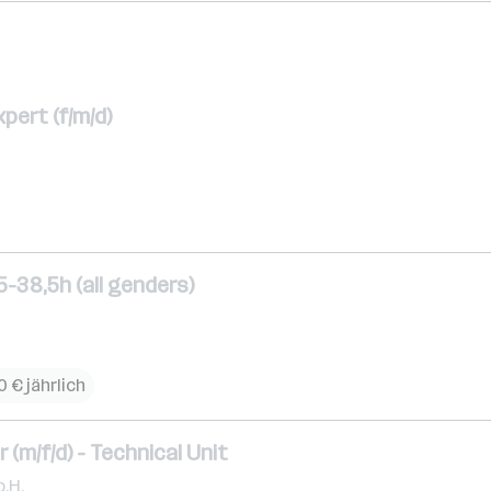
pert (f/m/d)
-38,5h (all genders)
 € jährlich
(m/f/d) - Technical Unit
.H.