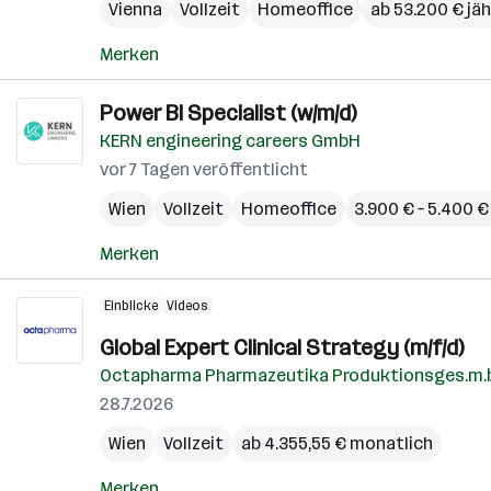
Vienna
Vollzeit
Homeoffice
ab 53.200 € jäh
Merken
Power BI Specialist (w/m/d)
KERN engineering careers GmbH
vor 7 Tagen veröffentlicht
Wien
Vollzeit
Homeoffice
3.900 € – 5.400 
Merken
Einblicke
Videos
Global Expert Clinical Strategy (m/f/d)
Octapharma Pharmazeutika Produktionsges.m.b
28.7.2026
Wien
Vollzeit
ab 4.355,55 € monatlich
Merken