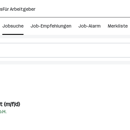
ns
Für Arbeitgeber
Jobsuche
Job-Empfehlungen
Job-Alarm
Merkliste
 (m/f/d)
.H.