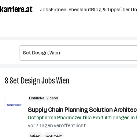
Zum
Jobs
Firmen
Lebenslauf
Blog & Tipps
Über U
Seiteninhalt
springen
8
Set Design
Jobs
Wien
8
Set
Design
Einblicke
Videos
Jobs
in
Supply Chain Planning Solution Architect
Wien
Octapharma Pharmazeutika Produktionsges.m.b
vor 7 Tagen veröffentlicht
Wien
Vollzeit