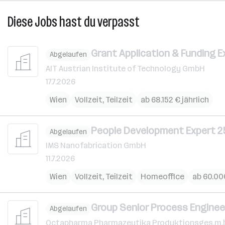
Diese Jobs hast du verpasst
Grant Application & Funding Ex
Abgelaufen
AIT Austrian Institute of Technology GmbH
17.7.2026
Wien
Vollzeit, Teilzeit
ab 68.152 € jährlich
People Development Expert 25
Abgelaufen
IMS Nanofabrication GmbH
11.7.2026
Wien
Vollzeit, Teilzeit
Homeoffice
ab 60.000
Group Senior Process Engineer 
Abgelaufen
Octapharma Pharmazeutika Produktionsges.m.b