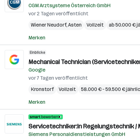
CGM Arztsysteme Österreich GmbH
vor 2 Tagen veröffentlicht
Wiener Neudorf
,
Asten
Vollzeit
ab 50.000 € j
Merken
Einblicke
Mechanical Technician (Servicetechnike
Google
vor 7 Tagen veröffentlicht
Kronstorf
Vollzeit
58.000 € – 59.500 € jährli
Merken
Servicetechniker:in Regelungstechnik /
Siemens Personaldienstleistungen GmbH