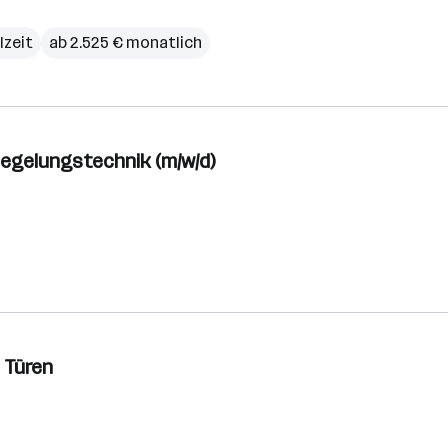
lzeit
ab 2.525 € monatlich
Regelungstechnik (m/w/d)
 Türen