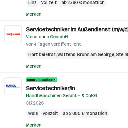
Linz
Vollzeit
ab 2.760 € monatlich
Merken
Servicetechniker im Außendienst (m/w/d
Viessmann GesmbH
vor 4 Tagen veröffentlicht
Hart bei Graz
,
Wattens
,
Brunn am Gebirge
,
Stein
Merken
Servicetechniker/in
Handl Maschinen GesmbH & CoKG
31.7.2026
Wels
Vollzeit
ab 3.600 € monatlich
Merken