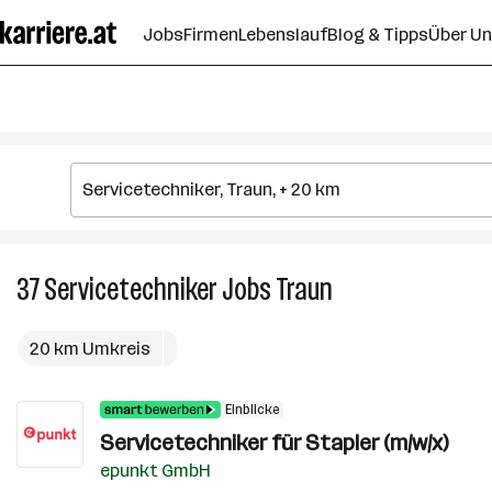
Zum
Jobs
Firmen
Lebenslauf
Blog & Tipps
Über U
Seiteninhalt
springen
37
Servicetechniker
Jobs
Traun
37
Servicetechniker
Jobs
20 km Umkreis
in
Traun
Einblicke
Servicetechniker für Stapler (m/w/x)
epunkt GmbH