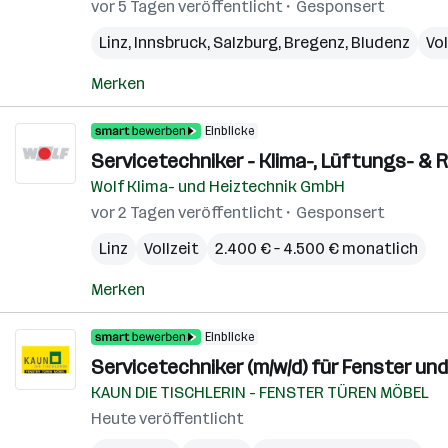
vor 5 Tagen veröffentlicht
Gesponsert
Linz
,
Innsbruck
,
Salzburg
,
Bregenz
,
Bludenz
Vol
Merken
Einblicke
Servicetechniker - Klima-, Lüftungs- & 
Wolf Klima- und Heiztechnik GmbH
vor 2 Tagen veröffentlicht
Gesponsert
Linz
Vollzeit
2.400 € – 4.500 € monatlich
Merken
Einblicke
Servicetechniker (m/w/d) für Fenster und
KAUN DIE TISCHLERIN - FENSTER TÜREN MÖBEL
Heute veröffentlicht