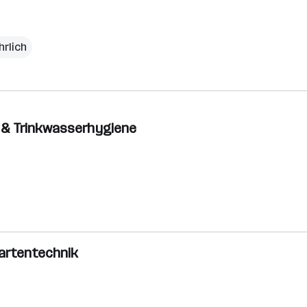
hrlich
k & Trinkwasserhygiene
Gartentechnik