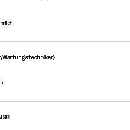
ährlich
r/Wartungstechniker)
ch
 MSR