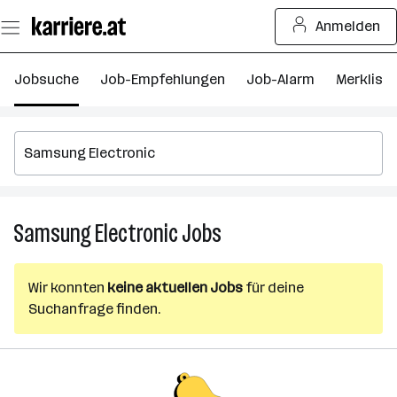
Zum
Anmelden
Seiteninhalt
springen
Jobsuche
Job-Empfehlungen
Job-Alarm
Merkliste
Samsung Electronic
Jobs
Samsung
Electronic
Jobs
Wir konnten
keine aktuellen Jobs
für deine
Suchanfrage finden.