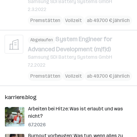
Samsung SDI Battery Systems GmbH
2.3.2022
Premstätten
Vollzeit
ab 49.700 € jährlich
System Engineer for
Abgelaufen
Advanced Development (m/f/d)
Samsung SDI Battery Systems GmbH
7.2.2022
Premstätten
Vollzeit
ab 49.700 € jährlich
karriere.blog
Arbeiten bei Hitze: Was ist erlaubt und was
nicht?
6.7.2026
Burnout vorbeugen: Was tun, wenn alles zu