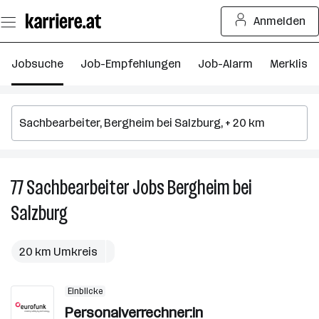
Zum
Anmelden
Seiteninhalt
springen
Jobsuche
Job-Empfehlungen
Job-Alarm
Merkliste
77
Sachbearbeiter
Jobs
Bergheim bei
77
S
Salzburg
J
in
B
20 km Umkreis
be
S
Einblicke
Personalverrechner:in