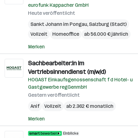
eurofunk Kappacher GmbH
Heute veröffentlicht
Sankt Johann im Pongau
,
Salzburg (Stadt)
Vollzeit
Homeoffice
ab 56.000 € jährlich
Merken
Sachbearbeiter:in im
Vertriebsinnendienst (m/w/d)
HOGAST Einkaufsgenossenschaft f d Hotel- u
Gastgewerbe regGenmbH
Gestern veröffentlicht
Anif
Vollzeit
ab 2.362 € monatlich
Merken
Einblicke