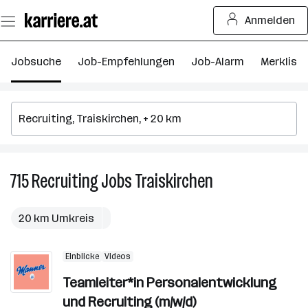
Zum
Anmelden
Seiteninhalt
springen
Jobsuche
Job-Empfehlungen
Job-Alarm
Merkliste
715
Recruiting
Jobs
Traiskirchen
715
Recruiting
Jobs
20 km Umkreis
in
Traiskirchen
Einblicke
Videos
Teamleiter*in Personalentwicklung
und Recruiting (m/w/d)