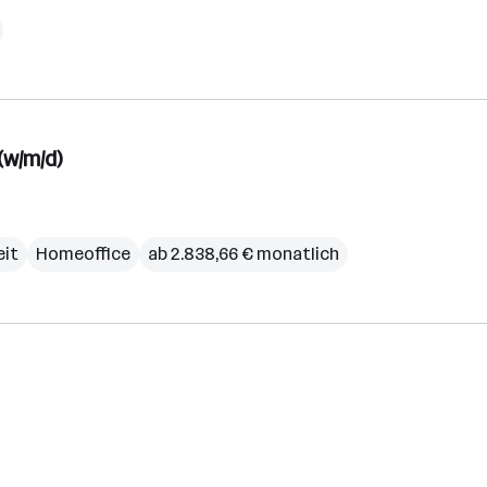
(w/m/d)
eit
Homeoffice
ab 2.838,66 € monatlich