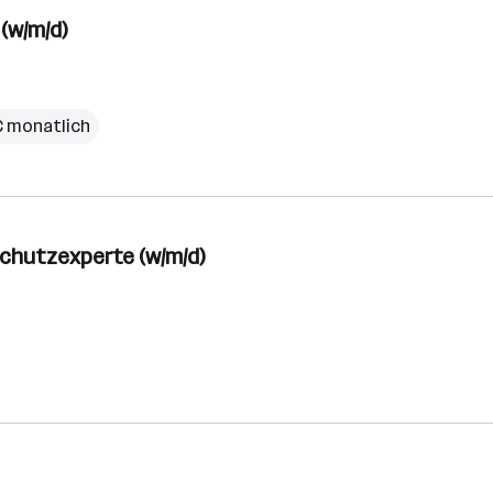
(w/m/d)
€ monatlich
chutzexperte (w/m/d)