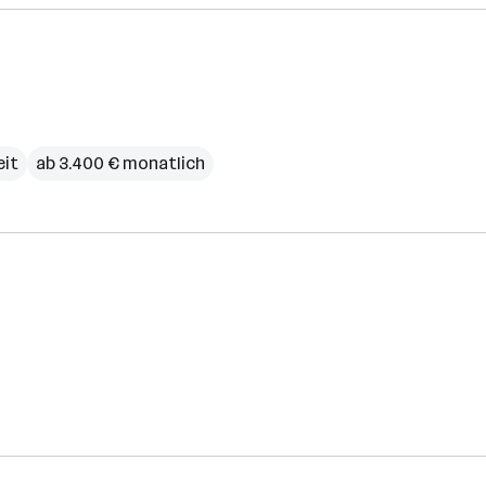
eit
ab 3.400 € monatlich