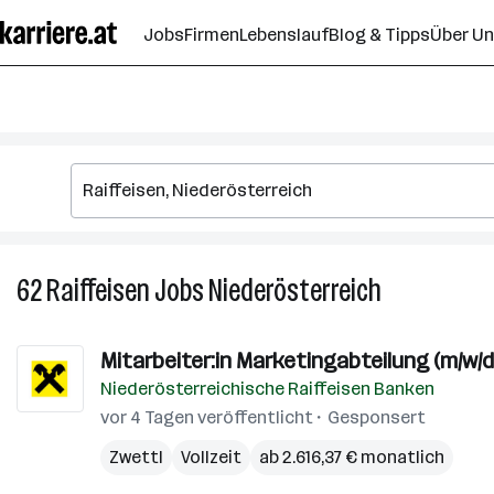
Zum
Jobs
Firmen
Lebenslauf
Blog & Tipps
Über U
Seiteninhalt
springen
62
Raiffeisen
Jobs
Niederösterreich
62
Raiffeisen
Jobs
Mitarbeiter:in Marketingabteilung (m/w/d
in
Niederösterreichische Raiffeisen Banken
Niederösterr
vor 4 Tagen veröffentlicht
Gesponsert
Zwettl
Vollzeit
ab 2.616,37 € monatlich