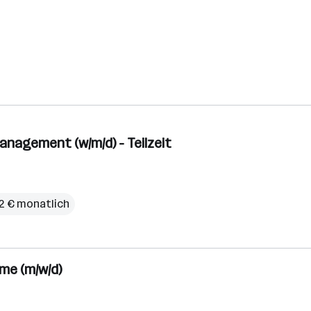
agement (w/m/d) - Teilzeit
82 € monatlich
e (m/w/d)