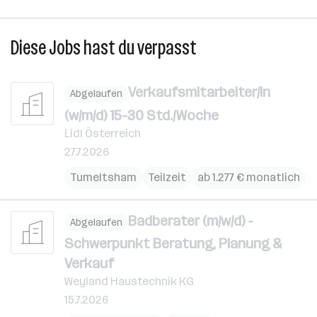
Diese Jobs hast du verpasst
Verkaufsmitarbeiter/in
Abgelaufen
(w/m/d) 15-30 Std./Woche
Lidl Österreich
27.7.2026
Tumeltsham
Teilzeit
ab 1.277 € monatlich
Badberater (m/w/d) -
Abgelaufen
Schwerpunkt Beratung, Planung &
Verkauf
Weyland Haustechnik KG
15.7.2026