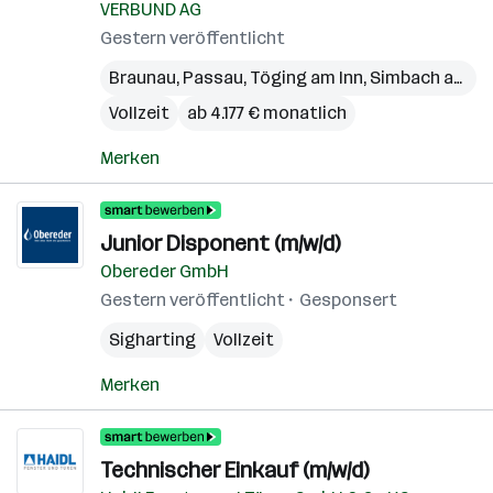
VERBUND AG
Gestern veröffentlicht
Braunau
,
Passau
,
Töging am Inn
,
Simbach am Inn
Vollzeit
ab 4.177 € monatlich
Merken
Junior Disponent (m/w/d)
Obereder GmbH
Gestern veröffentlicht
Gesponsert
Sigharting
Vollzeit
Merken
Technischer Einkauf (m/w/d)