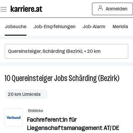
Zum
Anmelden
Seiteninhalt
springen
Jobsuche
Job-Empfehlungen
Job-Alarm
Merkliste
10
Quereinsteiger
Jobs
Schärding (Bezirk)
10
Quere
Jobs
20 km Umkreis
in
Schär
Einblicke
(Bezir
Fachreferent:in für
Liegenschaftsmanagement AT/ DE