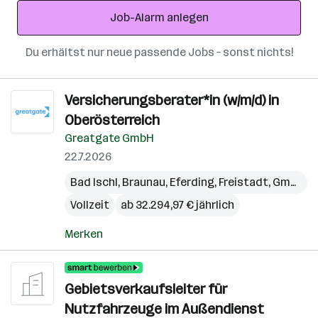
Adresse
Job-Alarm anlegen
Du erhältst nur neue passende Jobs – sonst nichts!
Versicherungsberater*in (w/m/d) in
Oberösterreich
Greatgate GmbH
22.7.2026
Bad Ischl
,
Braunau
,
Eferding
,
Freistadt
,
Gmunden
Vollzeit
ab 32.294,97 € jährlich
Merken
Gebietsverkaufsleiter für
Nutzfahrzeuge im Außendienst