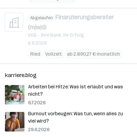
Finanzierungsberater
Abgelaufen
(m/w/d)
VKB - Ihre Bank. Ihr Erfolg.
8.6.2026
Ried
Vollzeit
ab 2.890,27 € monatlich
karriere.blog
Arbeiten bei Hitze: Was ist erlaubt und was
nicht?
6.7.2026
Burnout vorbeugen: Was tun, wenn alles zu
viel wird?
29.6.2026