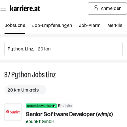
Zum
Anmelden
Seiteninhalt
springen
Jobsuche
Job-Empfehlungen
Job-Alarm
Merkliste
37
Python
Jobs
Linz
37
Python
Jobs
20 km Umkreis
in
Linz
Einblicke
Senior Software Developer (w/m/x)
epunkt GmbH