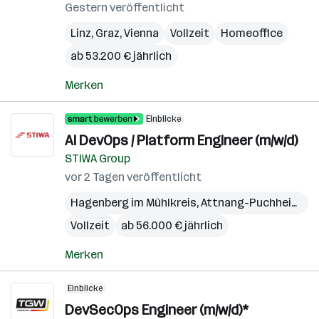
Gestern veröffentlicht
Linz
,
Graz
,
Vienna
Vollzeit
Homeoffice
ab 53.200 € jährlich
Merken
Einblicke
AI DevOps / Platform Engineer (m/w/d)
STIWA Group
vor 2 Tagen veröffentlicht
Hagenberg im Mühlkreis
,
Attnang-Puchheim
,
Wi
Vollzeit
ab 56.000 € jährlich
Merken
Einblicke
DevSecOps Engineer (m/w/d)*