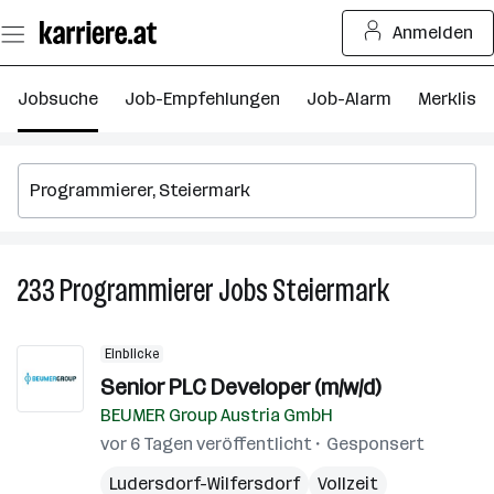
Zum
Anmelden
Seiteninhalt
springen
Jobsuche
Job-Empfehlungen
Job-Alarm
Merkliste
233
Programmierer
Jobs
Steiermark
233
Programmier
Jobs
Einblicke
in
Senior PLC Developer (m/w/d)
Steiermark
BEUMER Group Austria GmbH
vor 6 Tagen veröffentlicht
Gesponsert
Ludersdorf-Wilfersdorf
Vollzeit