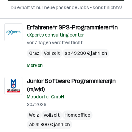
Du erhältst nur neue passende Jobs – sonst nichts!
Erfahrene*r SPS-Programmierer*in
eXperts consulting center
vor 7 Tagen veröffentlicht
Graz
Vollzeit
ab 49.280 € jährlich
Merken
Junior Software Programmierer/in
(m/w/d)
Mosdorfer GmbH
30.7.2026
Weiz
Vollzeit
Homeoffice
ab 41.300 € jährlich