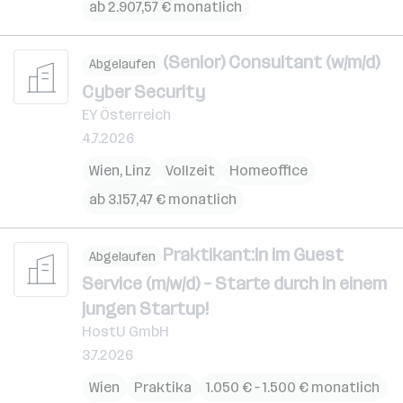
ab 2.907,57 € monatlich
(Senior) Consultant (w/m/d)
Abgelaufen
Cyber Security
EY Österreich
4.7.2026
Wien
,
Linz
Vollzeit
Homeoffice
ab 3.157,47 € monatlich
Praktikant:in im Guest
Abgelaufen
Service (m/w/d) – Starte durch in einem
jungen Startup!
HostU GmbH
3.7.2026
Wien
Praktika
1.050 € – 1.500 € monatlich