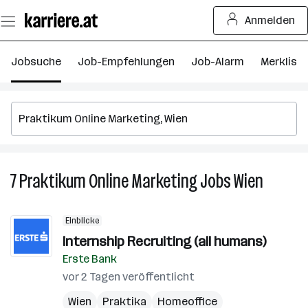
Zum
Anmelden
Seiteninhalt
springen
Jobsuche
Job-Empfehlungen
Job-Alarm
Merkliste
7
Praktikum Online Marketing
Jobs
Wien
7
Praktik
Online
Einblicke
Marketi
Internship Recruiting (all humans)
Jobs
Erste Bank
in
Wien
vor 2 Tagen veröffentlicht
Wien
Praktika
Homeoffice