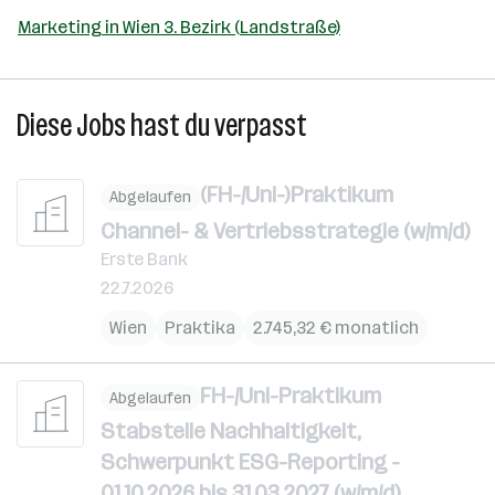
Marketing in Wien 3. Bezirk (Landstraße)
Diese Jobs hast du verpasst
(FH-/Uni-)Praktikum
Abgelaufen
Channel- & Vertriebsstrategie (w/m/d)
Erste Bank
22.7.2026
Wien
Praktika
2.745,32 € monatlich
FH-/Uni-Praktikum
Abgelaufen
Stabstelle Nachhaltigkeit,
Schwerpunkt ESG-Reporting -
01.10.2026 bis 31.03.2027 (w/m/d)