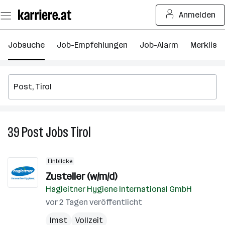
Zum
Anmelden
Seiteninhalt
springen
Jobsuche
Job-Empfehlungen
Job-Alarm
Merkliste
39
Post
Jobs
Tirol
39
Post
Jobs
Einblicke
in
Zusteller (w/m/d)
Tirol
Hagleitner Hygiene International GmbH
vor 2 Tagen veröffentlicht
Imst
Vollzeit