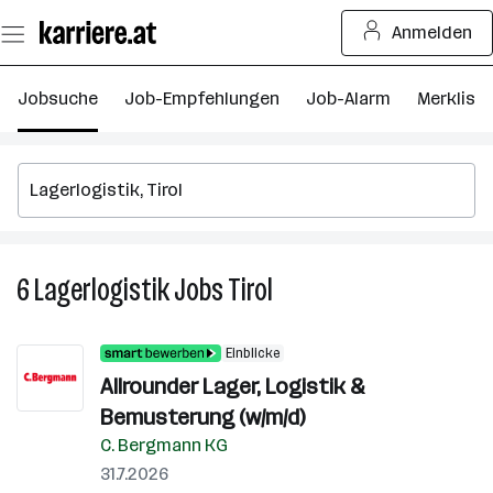
Zum
Anmelden
Seiteninhalt
springen
Jobsuche
Job-Empfehlungen
Job-Alarm
Merkliste
6
Lagerlogistik
Jobs
Tirol
6
Lagerlogistik
Jobs
Einblicke
in
Allrounder Lager, Logistik &
Tirol
Bemusterung (w/m/d)
C. Bergmann KG
31.7.2026