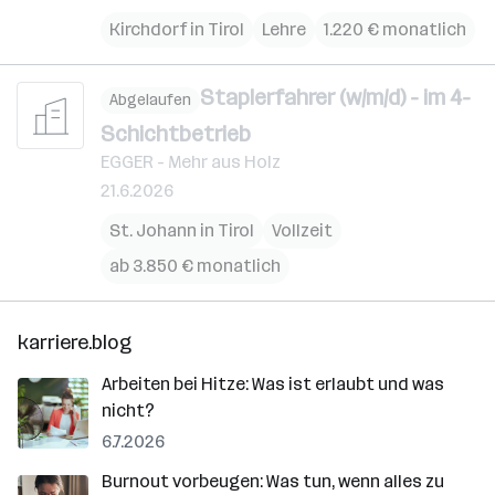
Kirchdorf in Tirol
Lehre
1.220 € monatlich
Staplerfahrer (w/m/d) - im 4-
Abgelaufen
Schichtbetrieb
EGGER - Mehr aus Holz
21.6.2026
St. Johann in Tirol
Vollzeit
ab 3.850 € monatlich
karriere.blog
Arbeiten bei Hitze: Was ist erlaubt und was
nicht?
6.7.2026
Burnout vorbeugen: Was tun, wenn alles zu