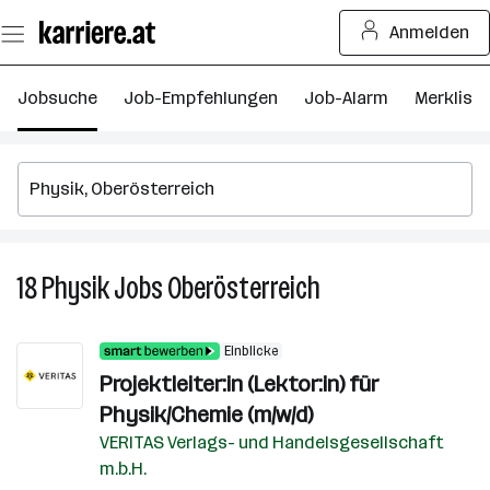
Zum
Anmelden
Seiteninhalt
springen
Jobsuche
Job-Empfehlungen
Job-Alarm
Merkliste
18
Physik
Jobs
Oberösterreich
18
Physik
Jobs
Einblicke
in
Projektleiter:in (Lektor:in) für
Oberösterreich
Physik/Chemie (m/w/d)
VERITAS Verlags- und Handelsgesellschaft
m.b.H.