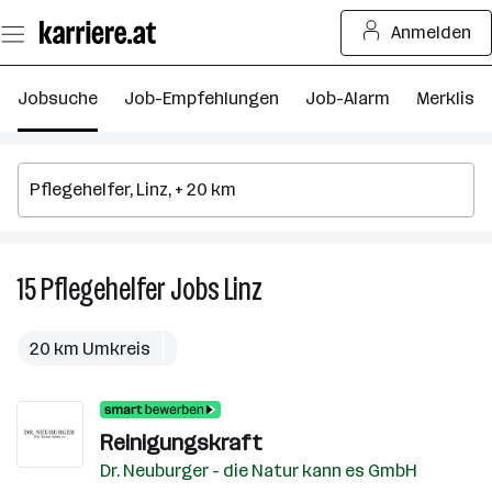
Zum
Anmelden
Seiteninhalt
springen
Jobsuche
Job-Empfehlungen
Job-Alarm
Merkliste
15
Pflegehelfer
Jobs
Linz
15
Pflegehelfer
Jobs
20 km Umkreis
in
Linz
Reinigungskraft
Dr. Neuburger - die Natur kann es GmbH