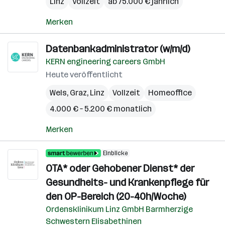
Linz
Vollzeit
ab 75.000 € jährlich
Merken
Datenbankadministrator (w/m/d)
KERN engineering careers GmbH
Heute veröffentlicht
Wels
,
Graz
,
Linz
Vollzeit
Homeoffice
4.000 € – 5.200 € monatlich
Merken
Einblicke
OTA* oder Gehobener Dienst* der
Gesundheits- und Krankenpflege für
den OP-Bereich (20-40h/Woche)
Ordensklinikum Linz GmbH Barmherzige
Schwestern Elisabethinen