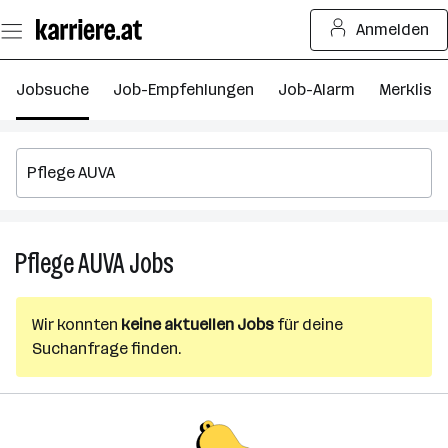
Zum
Anmelden
Seiteninhalt
springen
Jobsuche
Job-Empfehlungen
Job-Alarm
Merkliste
Pflege AUVA
Jobs
Pflege
AUVA
Jobs
Wir konnten
keine aktuellen Jobs
für deine
Suchanfrage finden.