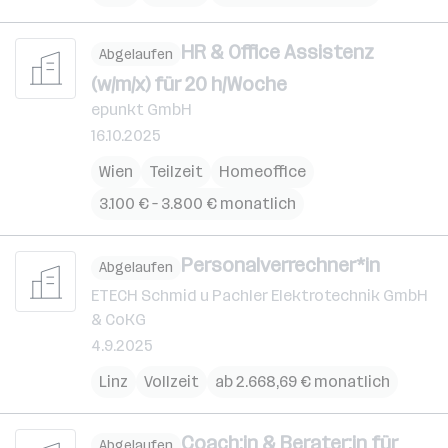
HR & Office Assistenz
Abgelaufen
(w/m/x) für 20 h/Woche
epunkt GmbH
16.10.2025
Wien
Teilzeit
Homeoffice
3.100 € – 3.800 € monatlich
Personalverrechner*in
Abgelaufen
ETECH Schmid u Pachler Elektrotechnik GmbH
& CoKG
4.9.2025
Linz
Vollzeit
ab 2.668,69 € monatlich
Coach:in & Berater:in für
Abgelaufen