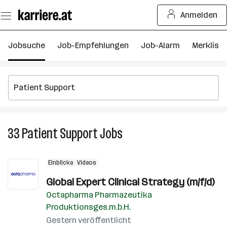
Zum
Anmelden
Seiteninhalt
springen
Jobsuche
Job-Empfehlungen
Job-Alarm
Merkliste
33
Patient Support
Jobs
33
Patient
Support
Einblicke
Videos
Jobs
Global Expert Clinical Strategy (m/f/d)
Octapharma Pharmazeutika
Produktionsges.m.b.H.
Gestern veröffentlicht