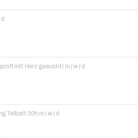
 d
rofi mit Herz gesucht! m / w / d
Teilzeit 20h m / w / d