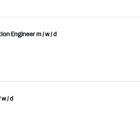
on Engineer m / w / d
 w / d