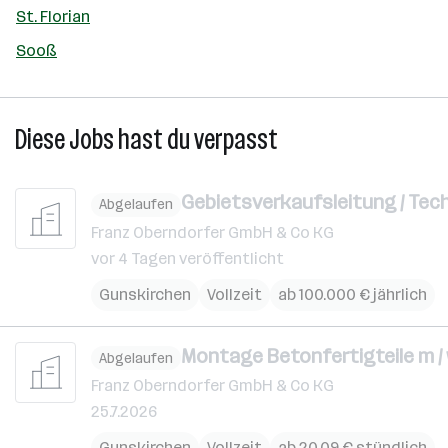
St. Florian
Sooß
Diese Jobs hast du verpasst
Gebietsverkaufsleitung / Tech
Abgelaufen
Franz Oberndorfer GmbH & Co KG
vor 4 Tagen veröffentlicht
Gunskirchen
Vollzeit
ab 100.000 € jährlich
Montage Betonfertigteile m / w
Abgelaufen
Franz Oberndorfer GmbH & Co KG
25.7.2026
Gunskirchen
Vollzeit
ab 20,09 € stündlich