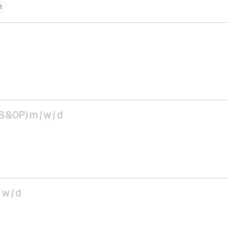
h
&OP) m / w / d
w / d