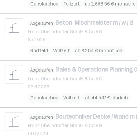
Gunskirchen
Teilzeit
ab 2.658,56 € monatlic
Beton-Mischmeister m / w / d
Abgelaufen
Franz Oberndorfer GmbH & Co KG
8.7.2026
Radfeld
Vollzeit
ab 3.204 € monatlich
Sales & Operations Planning (S
Abgelaufen
Franz Oberndorfer GmbH & Co KG
23.6.2026
Gunskirchen
Vollzeit
ab 44.537 € jährlich
Bautechniker Decke / Wand m / 
Abgelaufen
Franz Oberndorfer GmbH & Co KG
16.6.2026