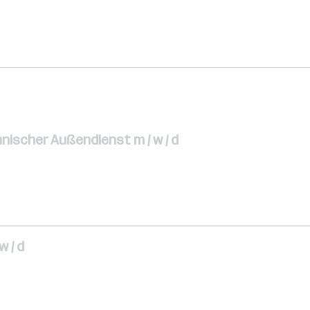
nischer Außendienst m / w / d
 / d