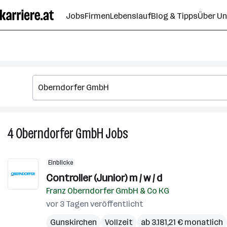
Zum
Jobs
Firmen
Lebenslauf
Blog & Tipps
Über U
Seiteninhalt
springen
4
Oberndorfer GmbH
Jobs
4
Oberndorfer
GmbH
Einblicke
Jobs
Controller (Junior) m / w / d
Franz Oberndorfer GmbH & Co KG
vor 3 Tagen veröffentlicht
Gunskirchen
Vollzeit
ab 3.181,21 € monatlich