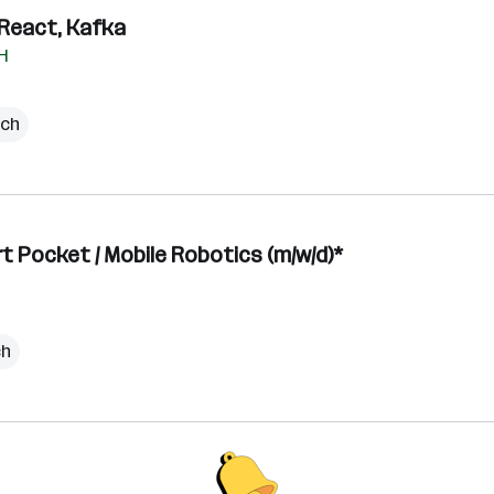
 React, Kafka
H
ich
 Pocket / Mobile Robotics (m/w/d)*
ch