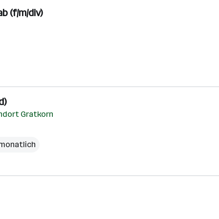
b (f/m/div)
d)
ndort Gratkorn
 monatlich