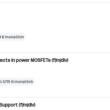
3 € monatlich
fects in power MOSFETs (f/m/div)
b 3.715 € monatlich
Support (f/m/div)