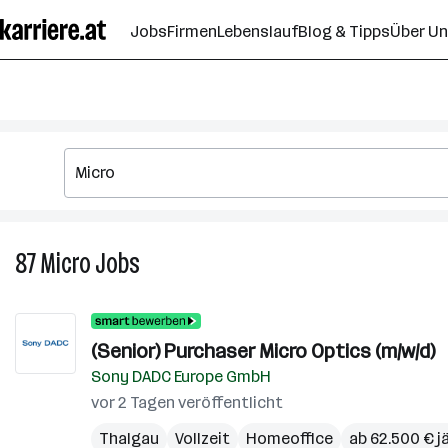
Zum
Jobs
Firmen
Lebenslauf
Blog & Tipps
Über U
Seiteninhalt
springen
87
Micro
Jobs
87
Micro
Jobs
(Senior) Purchaser Micro Optics (m/w/d)
Sony DADC Europe GmbH
vor 2 Tagen veröffentlicht
Thalgau
Vollzeit
Homeoffice
ab 62.500 € j