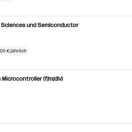
e Sciences und Semiconductor
00 € jährlich
n Microcontroller (f/m/div)