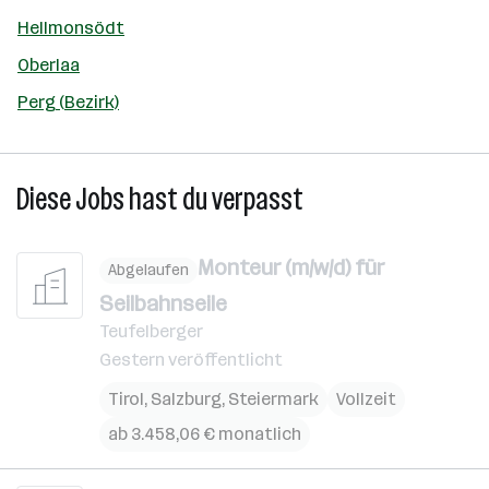
Hellmonsödt
Oberlaa
Perg (Bezirk)
Diese Jobs hast du verpasst
Monteur (m/w/d) für
Abgelaufen
Seilbahnseile
Teufelberger
Gestern veröffentlicht
Tirol
,
Salzburg
,
Steiermark
Vollzeit
ab 3.458,06 € monatlich