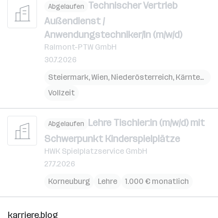
Technischer Vertrieb
Abgelaufen
Außendienst /
Anwendungstechniker/in (m/w/d)
Ralmont-PTW GmbH
30.7.2026
Steiermark
,
Wien
,
Niederösterreich
,
Kärnten
,
Bu
Vollzeit
Lehre Tischler:in (m/w/d) mit
Abgelaufen
Schwerpunkt Kinderspielplätze
HWK Spielplatzservice GmbH
27.7.2026
Korneuburg
Lehre
1.000 € monatlich
karriere.blog