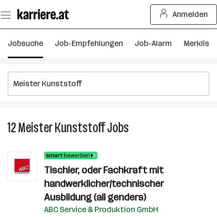
Zum
Anmelden
Seiteninhalt
springen
Jobsuche
Job-Empfehlungen
Job-Alarm
Merkliste
12
Meister Kunststoff
Jobs
12
Meister
Kunststoff
Jobs
Tischler, oder Fachkraft mit
handwerklicher/technischer
Ausbildung (all genders)
ABC Service & Produktion GmbH