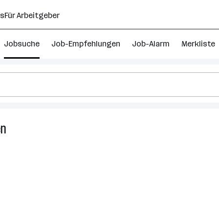
ns
Für Arbeitgeber
Jobsuche
Job-Empfehlungen
Job-Alarm
Merkliste
en
3
Medizinische
Verwaltungsassistent
Jobs
in
Wien