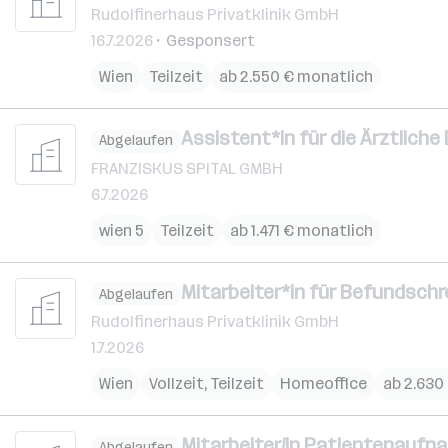
Rudolfinerhaus Privatklinik GmbH
16.7.2026
Gesponsert
Wien
Teilzeit
ab 2.550 € monatlich
Assistent*in für die Ärztliche
Abgelaufen
FRANZISKUS SPITAL GMBH
6.7.2026
wien 5
Teilzeit
ab 1.471 € monatlich
Mitarbeiter*in für Befundschr
Abgelaufen
Rudolfinerhaus Privatklinik GmbH
1.7.2026
Wien
Vollzeit, Teilzeit
Homeoffice
ab 2.630
Mitarbeiter/in Patientenaufna
Abgelaufen