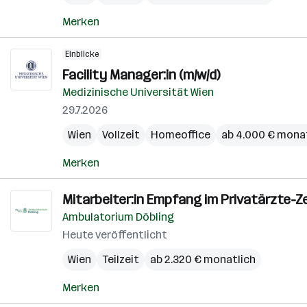
Merken
Einblicke
Facility Manager:in (m/w/d)
Medizinische Universität Wien
29.7.2026
Wien
Vollzeit
Homeoffice
ab 4.000 € mona
Merken
Mitarbeiter:in Empfang im Privatärzte-Ze
Ambulatorium Döbling
Heute veröffentlicht
Wien
Teilzeit
ab 2.320 € monatlich
Merken