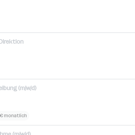
 Direktion
eibung (m/w/d)
 € monatlich
hme (m/w/d)