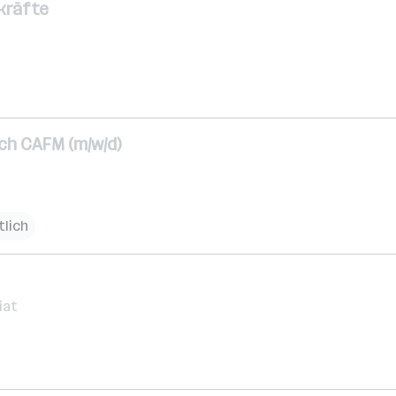
kräfte
ich CAFM (m/w/d)
tlich
iat