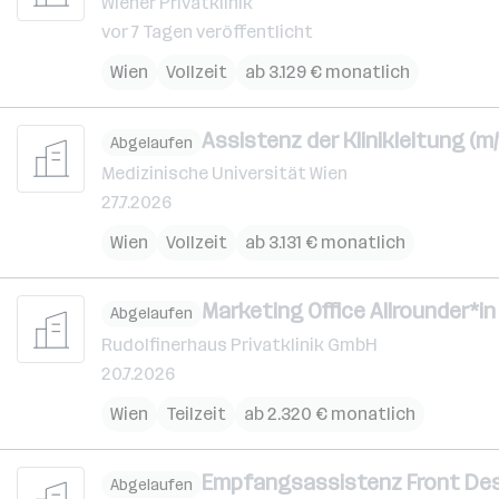
Wiener Privatklinik
vor 7 Tagen veröffentlicht
Wien
Vollzeit
ab 3.129 € monatlich
Assistenz der Klinikleitung (m/
Abgelaufen
Medizinische Universität Wien
27.7.2026
Wien
Vollzeit
ab 3.131 € monatlich
Marketing Office Allrounder*in
Abgelaufen
Rudolfinerhaus Privatklinik GmbH
20.7.2026
Wien
Teilzeit
ab 2.320 € monatlich
Empfangsassistenz Front Des
Abgelaufen