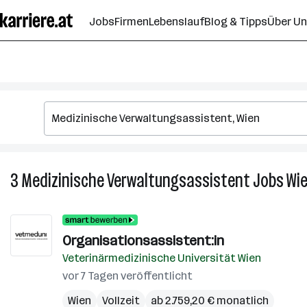
Zum
Jobs
Firmen
Lebenslauf
Blog & Tipps
Über U
Seiteninhalt
springen
3
Medizinische Verwaltungsassistent
Jobs
Wi
Organisationsassistent:in
Veterinärmedizinische Universität Wien
vor 7 Tagen veröffentlicht
Wien
Vollzeit
ab 2.759,20 € monatlich