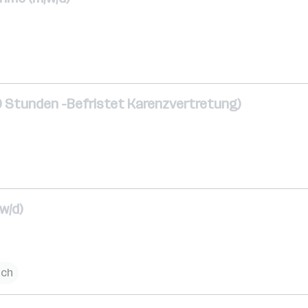
40 Stunden -Befristet Karenzvertretung)
w/d)
ich