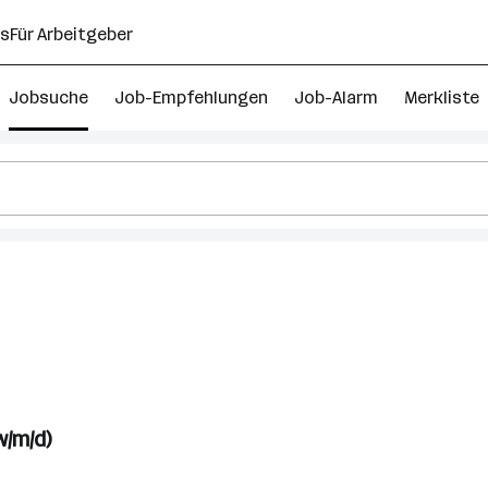
ns
Für Arbeitgeber
Jobsuche
Job-Empfehlungen
Job-Alarm
Merkliste
enbau
nster
/m/d)