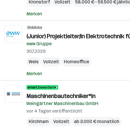
Kronstorf
Vollzeit
58.000 € – 59.500 € jährli
Merken
Einblicke
(Junior) Projektleiter/in Elektrotechni
eww Gruppe
30.7.2026
Wels
Vollzeit
Homeoffice
Merken
Maschinenbautechniker*in
Weingärtner Maschinenbau GmbH
vor 4 Tagen veröffentlicht
Kirchham
Vollzeit
ab 3.000 € monatlich