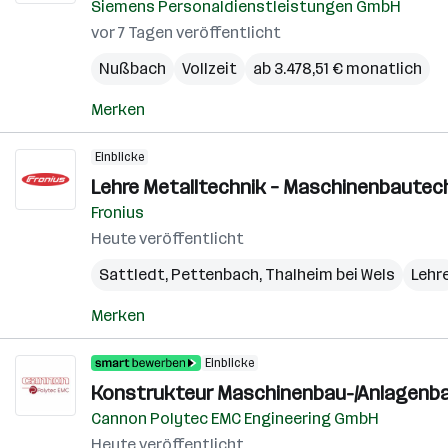
Siemens Personaldienstleistungen GmbH
vor 7 Tagen veröffentlicht
Nußbach
Vollzeit
ab 3.478,51 € monatlich
Merken
Einblicke
Lehre Metalltechnik – Maschinenbautechn
Fronius
Heute veröffentlicht
Sattledt
,
Pettenbach
,
Thalheim bei Wels
Lehr
Merken
Einblicke
Konstrukteur Maschinenbau-/Anlagenb
Cannon Polytec EMC Engineering GmbH
Heute veröffentlicht