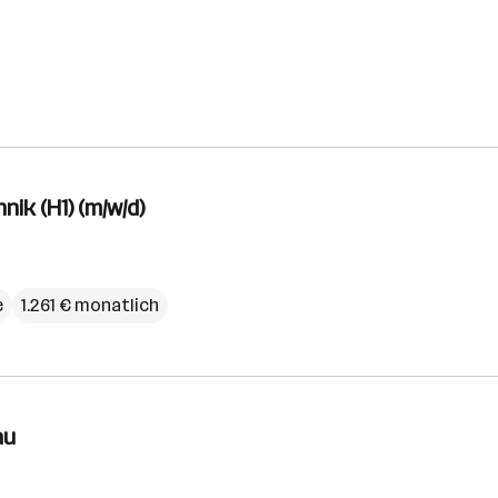
ik (H1) (m/w/d)
e
1.261 € monatlich
au