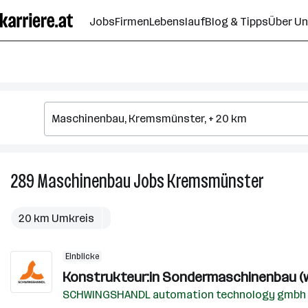
Zum
Jobs
Firmen
Lebenslauf
Blog & Tipps
Über U
Seiteninhalt
springen
289
Maschinenbau
Jobs
Kremsmünster
289
Maschin
Jobs
20 km Umkreis
in
Kremsmü
Einblicke
Konstrukteur:in Sondermaschinenbau (w
SCHWINGSHANDL automation technology gmbh