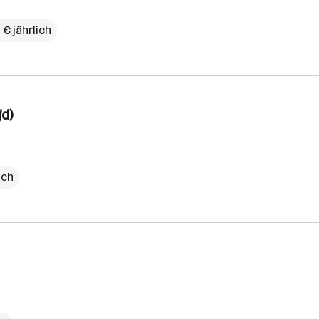
€ jährlich
/d)
ich