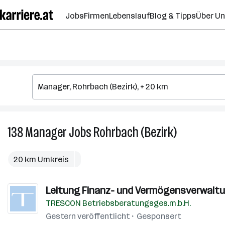
Zum
Jobs
Firmen
Lebenslauf
Blog & Tipps
Über U
Seiteninhalt
springen
138
Manager
Jobs
Rohrbach (Bezirk)
138
Manager
Jobs
20 km Umkreis
in
Rohrbach
Leitung Finanz- und Vermögensverwaltun
(Bezirk)
TRESCON Betriebsberatungsges.m.b.H.
Gestern veröffentlicht
Gesponsert