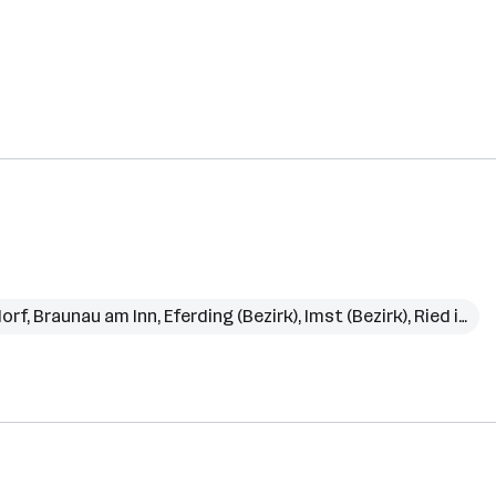
orf
,
Braunau am Inn
,
Eferding (Bezirk)
,
Imst (Bezirk)
,
Ried im Innkreis