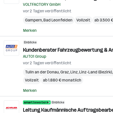
VOLTFACTORY GmbH
vor 2 Tagen veröffentlicht
Gampern
,
Bad Leonfelden
Vollzeit
ab 3.500 
Merken
Einblicke
Kundenberater Fahrzeugbewertung & An
AUTO1 Group
vor 2 Tagen veröffentlicht
Tulln an der Donau
,
Graz
,
Linz
,
Linz-Land (Bezirk)
Vollzeit
ab 1.880 € monatlich
Merken
Einblicke
Leitung Kaufmännische Auftragsbearb