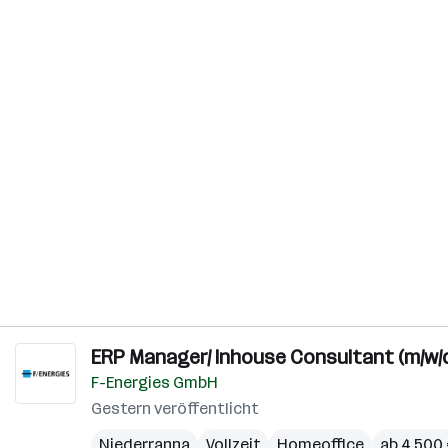
ERP Manager/ Inhouse Consultant (m/w/
F-Energies GmbH
Gestern veröffentlicht
Niederranna
Vollzeit
Homeoffice
ab 4.500