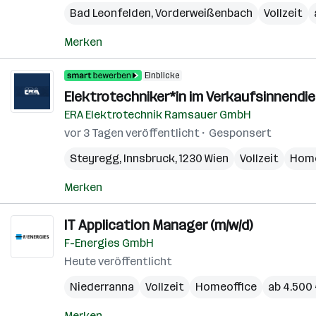
Bad Leonfelden
,
Vorderweißenbach
Vollzeit
Merken
Einblicke
Elektrotechniker*in im Verkaufsinnendi
ERA Elektrotechnik Ramsauer GmbH
vor 3 Tagen veröffentlicht
Gesponsert
Steyregg
,
Innsbruck
,
1230 Wien
Vollzeit
Home
Merken
IT Application Manager (m/w/d)
F-Energies GmbH
Heute veröffentlicht
Niederranna
Vollzeit
Homeoffice
ab 4.500
Merken