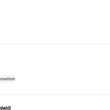
onatlich
/w/d)