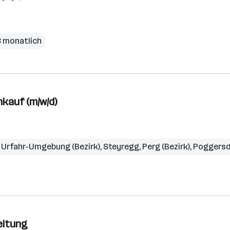
€ monatlich
kauf (m/w/d)
,
Urfahr-Umgebung (Bezirk)
,
Steyregg
,
Perg (Bezirk)
,
Poggersd
eitung