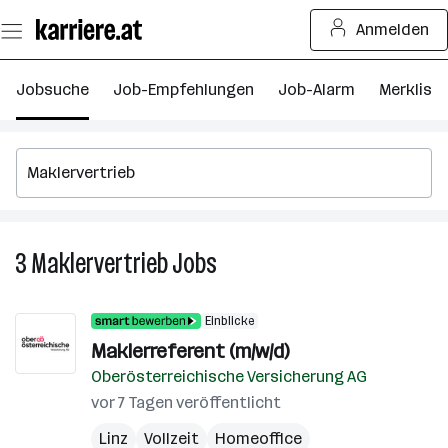
Zum
Anmelden
Seiteninhalt
springen
Jobsuche
Job-Empfehlungen
Job-Alarm
Merkliste
3
Maklervertrieb
Jobs
3
Maklervertrieb
Jobs
Einblicke
Maklerreferent (m/w/d)
Oberösterreichische Versicherung AG
vor 7 Tagen veröffentlicht
Linz
Vollzeit
Homeoffice