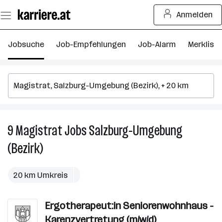
Zum
Anmelden
Seiteninhalt
springen
Jobsuche
Job-Empfehlungen
Job-Alarm
Merkliste
9
Magistrat
Jobs
Salzburg-Umgebung
9
M
(Bezirk)
J
in
Sa
20 km Umkreis
U
(B
Ergotherapeut:in Seniorenwohnhaus -
Karenzvertretung (m/w/d)