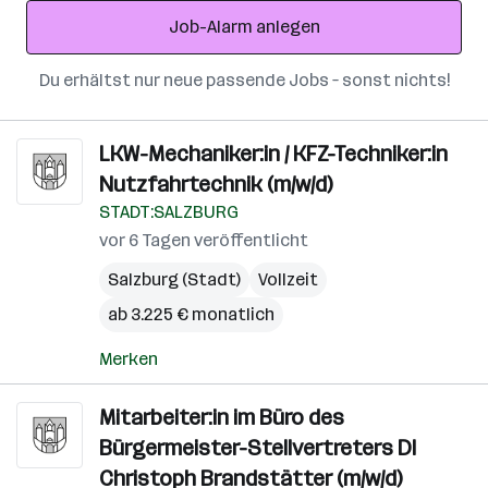
Adresse
Job-Alarm anlegen
Du erhältst nur neue passende Jobs – sonst nichts!
LKW-Mechaniker:in / KFZ-Techniker:in
Nutzfahrtechnik (m/w/d)
STADT:SALZBURG
vor 6 Tagen veröffentlicht
Salzburg (Stadt)
Vollzeit
ab 3.225 € monatlich
Merken
Mitarbeiter:in im Büro des
Bürgermeister-Stellvertreters DI
Christoph Brandstätter (m/w/d)