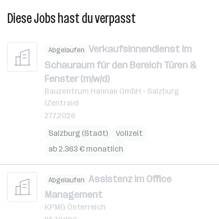
Diese Jobs hast du verpasst
Verkaufsinnendienst im
Abgelaufen
Schauraum für den Bereich Türen &
Fenster (m/w/d)
Bauzentrum Hannak GmbH – Salzburg
(Zentrale)
27.7.2026
Salzburg (Stadt)
Vollzeit
ab 2.363 € monatlich
Assistenz im Office
Abgelaufen
Management
KPMG Österreich