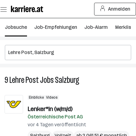
Zum
Anmelden
Seiteninhalt
springen
Jobsuche
Job-Empfehlungen
Job-Alarm
Merkliste
9
Lehre Post
Jobs
Salzburg
9
Lehre
Post
Einblicke
Videos
Jobs
in
Lenker*in (w/m/d)
Salzburg
Österreichische Post AG
vor 4 Tagen veröffentlicht
Salzburg
Vollzeit
ab 2.061,51 € monatlich