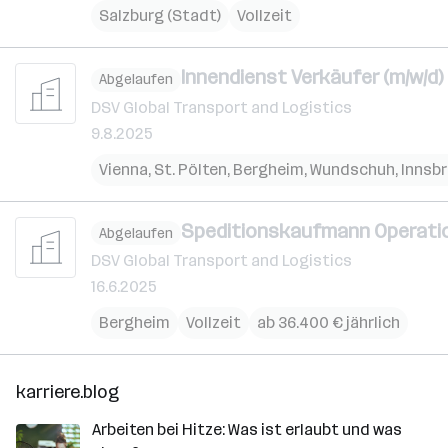
Salzburg (Stadt)
Vollzeit
Innendienst Verkäufer (m/w/d)
Abgelaufen
DSV Global Transport and Logistics
9.8.2025
Vienna
,
St. Pölten
,
Bergheim
,
Wundschuh
,
Innsb
Speditionskaufmann Operatio
Abgelaufen
DSV Global Transport and Logistics
16.6.2025
Bergheim
Vollzeit
ab 36.400 € jährlich
karriere.blog
Arbeiten bei Hitze: Was ist erlaubt und was