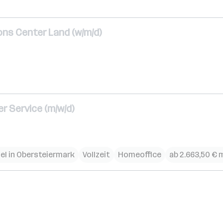
ns Center Land (w/m/d)
r Service (m/w/d)
el in Obersteiermark
Vollzeit
Homeoffice
ab 2.663,50 € 