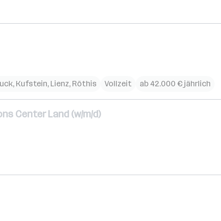
ruck
,
Kufstein
,
Lienz
,
Röthis
Vollzeit
ab 42.000 € jährlich
ns Center Land (w/m/d)