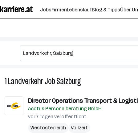
Zum
Jobs
Firmen
Lebenslauf
Blog & Tipps
Über U
Seiteninhalt
springen
1
Landverkehr
Job
Salzburg
1
Landverkehr
Job
Director Operations Transport & Logist
in
acctus Personalberatung GmbH
Salzburg
vor 7 Tagen veröffentlicht
Westösterreich
Vollzeit