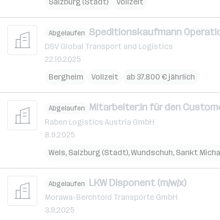
Salzburg (Stadt)
Vollzeit
Speditionskaufmann Operatio
Abgelaufen
DSV Global Transport and Logistics
22.10.2025
Bergheim
Vollzeit
ab 37.800 € jährlich
Mitarbeiter:in für den Custome
Abgelaufen
Raben Logistics Austria GmbH
8.9.2025
Wels
,
Salzburg (Stadt)
,
Wundschuh
,
Sankt Micha
LKW Disponent (m/w/x)
Abgelaufen
Morawa-Berchtold Transporte GmbH
3.9.2025