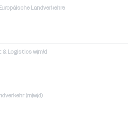
| Europäische Landverkehre
 & Logistics w/m/d
ndverkehr (m/w/d)