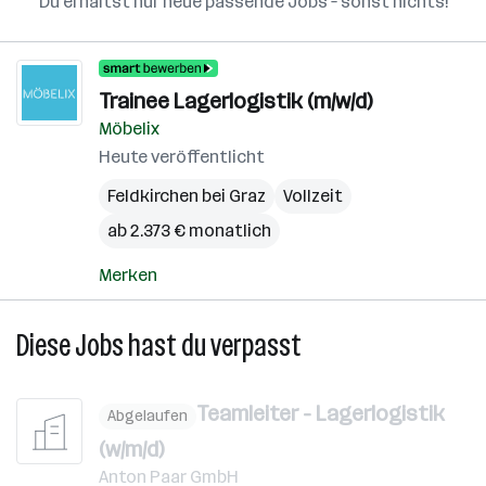
Du erhältst nur neue passende Jobs – sonst nichts!
Trainee Lagerlogistik (m/w/d)
Möbelix
Heute veröffentlicht
Feldkirchen bei Graz
Vollzeit
ab 2.373 € monatlich
Merken
Diese Jobs hast du verpasst
Teamleiter - Lagerlogistik
Abgelaufen
(w/m/d)
Anton Paar GmbH