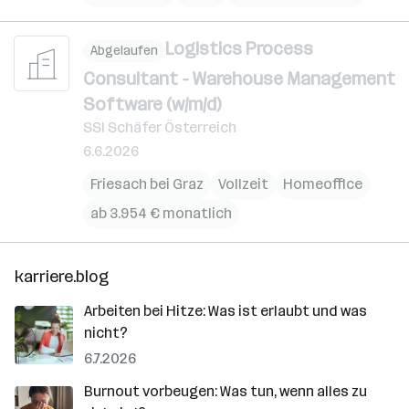
Logistics Process
Abgelaufen
Consultant - Warehouse Management
Software (w/m/d)
SSI Schäfer Österreich
6.6.2026
Friesach bei Graz
Vollzeit
Homeoffice
ab 3.954 € monatlich
karriere.blog
Arbeiten bei Hitze: Was ist erlaubt und was
nicht?
6.7.2026
Burnout vorbeugen: Was tun, wenn alles zu