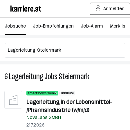
Zum
Anmelden
Seiteninhalt
springen
Jobsuche
Job-Empfehlungen
Job-Alarm
Merkliste
6
Lagerleitung
Jobs
Steiermark
6
Lagerleitung
Jobs
Einblicke
in
Lagerleitung in der Lebensmittel-
Steiermark
/Pharmaindustrie (w/m/d)
NovaLabs GMBH
21.7.2026