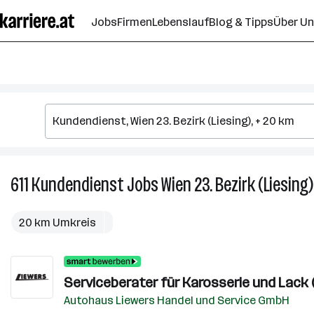
Zum
Jobs
Firmen
Lebenslauf
Blog & Tipps
Über U
Seiteninhalt
springen
611
Kundendienst
Jobs
Wien 23. Bezirk (Liesing)
20 km Umkreis
Serviceberater für Karosserie und Lack 
Autohaus Liewers Handel und Service GmbH