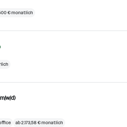
500 € monatlich
h
rlich
m/w/d)
ffice
ab 2.173,58 € monatlich