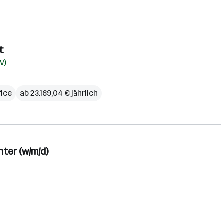
t
V)
ice
ab 23.169,04 € jährlich
ter (w/m/d)