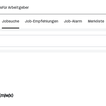
ns
Für Arbeitgeber
Jobsuche
Job-Empfehlungen
Job-Alarm
Merkliste
611
Kundendienst
Jobs
in
Wien
23.
(m/w/x)
Bezirk
(Liesing)