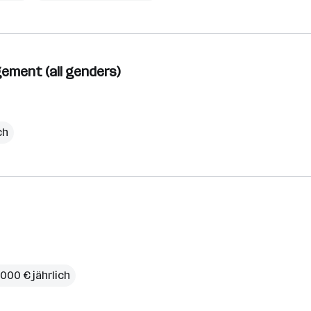
ment (all genders)
ch
.000 € jährlich