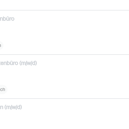
enbüro
h
tenbüro (m/w/d)
ich
n (m/w/d)