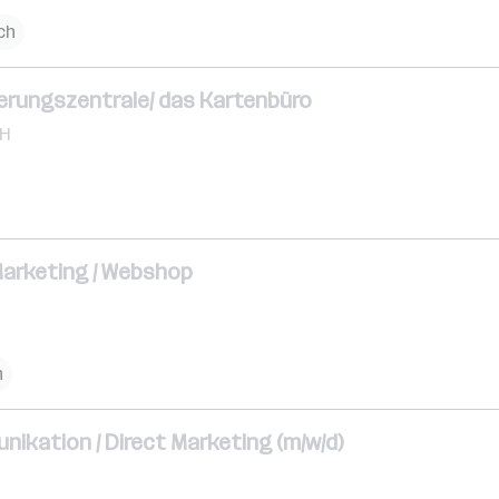
ch
vierungszentrale/ das Kartenbüro
bH
 Marketing / Webshop
h
ikation / Direct Marketing (m/w/d)