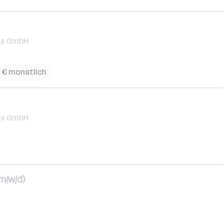
gs GmbH
 € monatlich
gs GmbH
m/w/d)