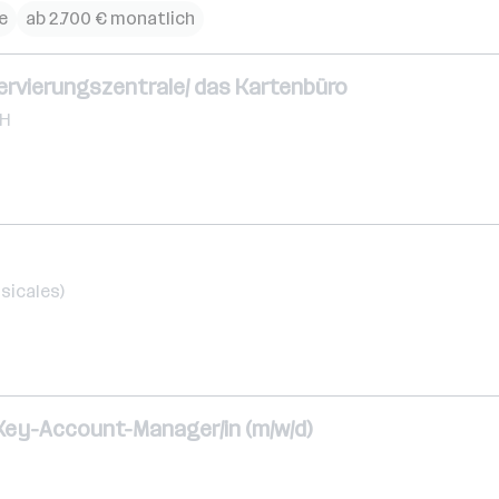
e
ab 2.700 € monatlich
eservierungszentrale/ das Kartenbüro
bH
sicales)
/ Key-Account-Manager/in (m/w/d)