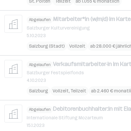
St. Pölten
Teilzeit
ab 1.055 € monatlich
Mitarbeiter*in (w/m/d) im Kart
Abgelaufen
Salzburger Kulturvereinigung
5.10.2023
Salzburg (Stadt)
Vollzeit
ab 28.000 € jährlic
Verkaufsmitarbeiter·in im Kar
Abgelaufen
Salzburger Festspielfonds
4.10.2023
Salzburg
Vollzeit, Teilzeit
ab 2.460 € monatl
Debitorenbuchhalter:in mit Ela
Abgelaufen
Internationale Stiftung Mozarteum
15.1.2023