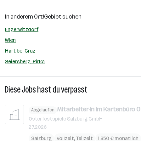
In anderem Ort/Gebiet suchen
Engerwitzdorf
Wien
Hart bei Graz
Seiersberg-Pirka
Diese Jobs hast du verpasst
Mitarbeiter·in im Kartenbüro O
Abgelaufen
Osterfestspiele Salzburg GmbH
2.7.2026
Salzburg
Vollzeit, Teilzeit
1.350 € monatlich