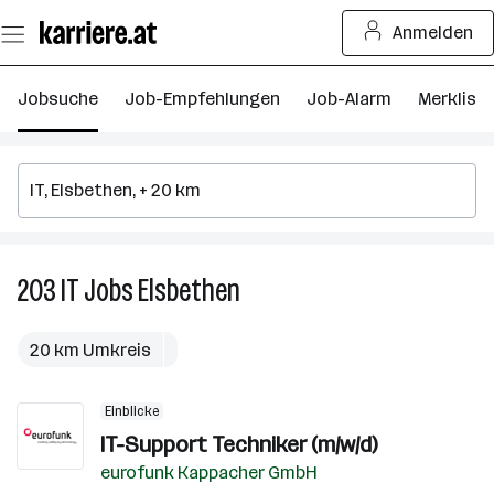
Zum
Anmelden
Seiteninhalt
springen
Jobsuche
Job-Empfehlungen
Job-Alarm
Merkliste
203
IT
Jobs
Elsbethen
203
IT
Jobs
20 km Umkreis
in
Elsbethen
Einblicke
IT-Support Techniker (m/w/d)
eurofunk Kappacher GmbH