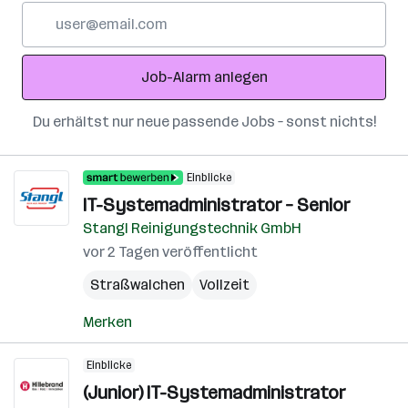
E-
Mail-
Adresse
Job-Alarm anlegen
Du erhältst nur neue passende Jobs – sonst nichts!
Einblicke
IT-Systemadministrator – Senior
Stangl Reinigungstechnik GmbH
vor 2 Tagen veröffentlicht
Straßwalchen
Vollzeit
Merken
Einblicke
(Junior) IT-Systemadministrator