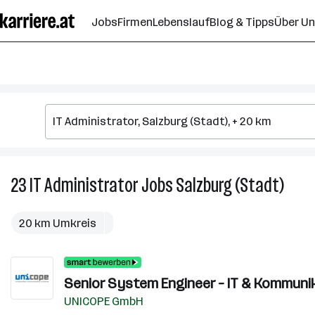
Zum
Jobs
Firmen
Lebenslauf
Blog & Tipps
Über U
Seiteninhalt
springen
23
IT Administrator
Jobs
Salzburg (Stadt)
23
IT
Admin
20 km Umkreis
Jobs
in
Salzb
Senior System Engineer – IT & Kommunik
(Stad
UNICOPE GmbH