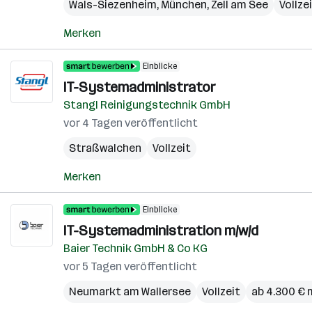
Wals-Siezenheim
,
München
,
Zell am See
Vollze
Merken
Einblicke
IT-Systemadministrator
Stangl Reinigungstechnik GmbH
vor 4 Tagen veröffentlicht
Straßwalchen
Vollzeit
Merken
Einblicke
IT-Systemadministration m/w/d
Baier Technik GmbH & Co KG
vor 5 Tagen veröffentlicht
Neumarkt am Wallersee
Vollzeit
ab 4.300 € 