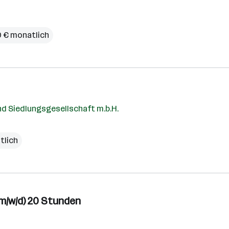
0 € monatlich
d Siedlungsgesellschaft m.b.H.
tlich
m/w/d) 20 Stunden