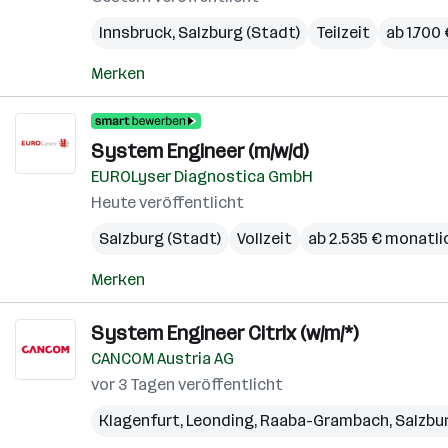
Innsbruck
,
Salzburg (Stadt)
Teilzeit
ab 1.700
Merken
System Engineer (m/w/d)
EUROLyser Diagnostica GmbH
Heute veröffentlicht
Salzburg (Stadt)
Vollzeit
ab 2.535 € monatli
Merken
System Engineer Citrix (w/m/*)
CANCOM Austria AG
vor 3 Tagen veröffentlicht
Klagenfurt
,
Leonding
,
Raaba-Grambach
,
Salzbu