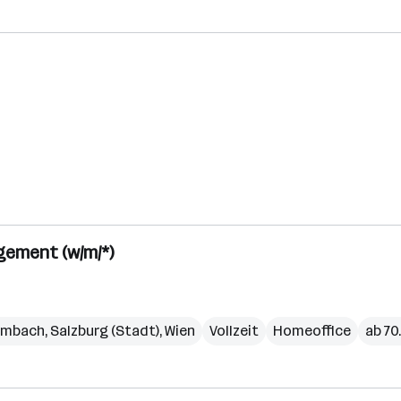
gement (w/m/*)
ambach
,
Salzburg (Stadt)
,
Wien
Vollzeit
Homeoffice
ab 70