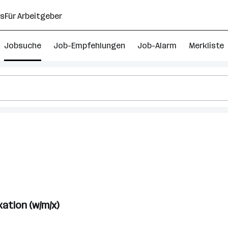
ns
Für Arbeitgeber
Jobsuche
Job-Empfehlungen
Job-Alarm
Merkliste
istrator
urg
ation (w/m/x)
t)