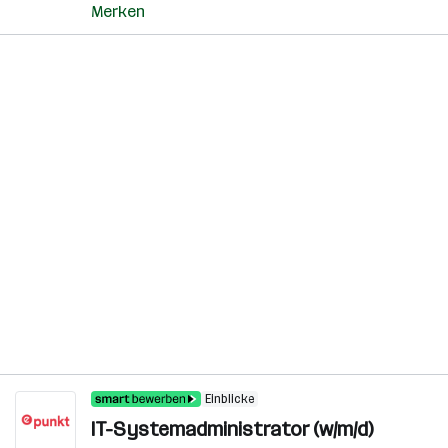
Merken
Einblicke
IT-Systemadministrator (w/m/d)