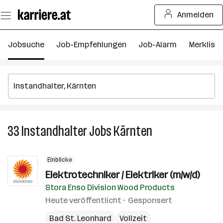
Zum
Anmelden
Seiteninhalt
springen
Jobsuche
Job-Empfehlungen
Job-Alarm
Merkliste
33
Instandhalter
Jobs
Kärnten
33
Instandhalter
Jobs
Einblicke
in
Elektrotechniker / Elektriker (m/w/d)
Kärnten
Stora Enso Division Wood Products
Heute veröffentlicht
Gesponsert
Bad St. Leonhard
Vollzeit