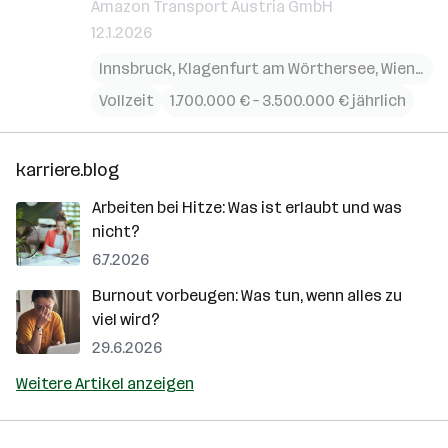
Amazon Transport Austria GmbH
12.1.2026
Innsbruck
,
Klagenfurt am Wörthersee
,
Wien
,
Ans
Vollzeit
1.700.000 € – 3.500.000 € jährlich
karriere.blog
Arbeiten bei Hitze: Was ist erlaubt und was
nicht?
6.7.2026
Burnout vorbeugen: Was tun, wenn alles zu
viel wird?
29.6.2026
Weitere Artikel anzeigen