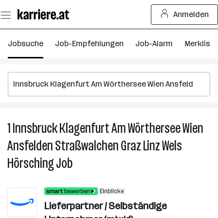
Zum
Anmelden
Seiteninhalt
springen
Jobsuche
Job-Empfehlungen
Job-Alarm
Merkliste
1
Innsbruck Klagenfurt Am Wörthersee Wien
1
I
Ansfelden Straßwalchen Graz Linz Wels
K
Hörsching
Job
A
W
W
Einblicke
A
Lieferpartner / Selbständige
S