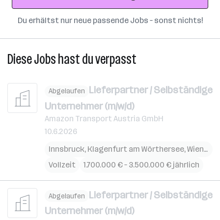
Du erhältst nur neue passende Jobs – sonst nichts!
Diese Jobs hast du verpasst
Lieferpartner / Selbständige
Abgelaufen
Unternehmer (m/w/d)
Amazon Transport Austria GmbH
10.6.2026
Innsbruck
,
Klagenfurt am Wörthersee
,
Wien
,
Ans
Vollzeit
1.700.000 € – 3.500.000 € jährlich
Lieferpartner / Selbständige
Abgelaufen
Unternehmer (m/w/d)