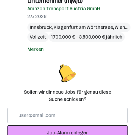
Unternehmer (m/w/d)
G
Li
Amazon Transport Austria GmbH
W
27.7.2026
H
Innsbruck
,
Klagenfurt am Wörthersee
,
Wien
,
Ans
J
Vollzeit
1.700.000 € – 3.500.000 € jährlich
Merken
Sollen wir dir neue Jobs für genau diese
Suche schicken?
E-
Mail-
Adresse
Job-Alarm anlegen