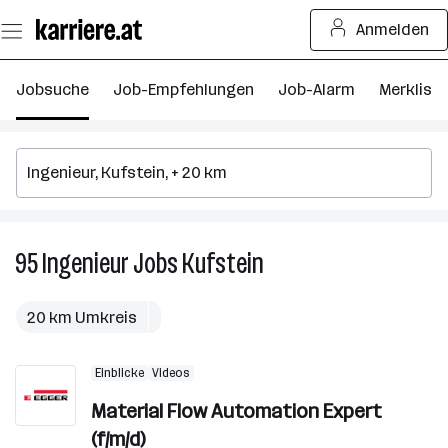
Zum
Anmelden
Seiteninhalt
springen
Jobsuche
Job-Empfehlungen
Job-Alarm
Merkliste
95
Ingenieur
Jobs
Kufstein
95
Ingenieur
Jobs
20 km Umkreis
in
Kufstein
Einblicke
Videos
Material Flow Automation Expert
(f/m/d)