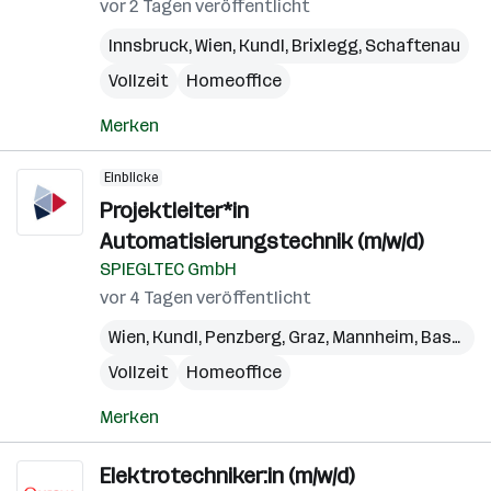
vor 2 Tagen veröffentlicht
Innsbruck
,
Wien
,
Kundl
,
Brixlegg
,
Schaftenau
Vollzeit
Homeoffice
Merken
Einblicke
Projektleiter*in
Automatisierungstechnik (m/w/d)
SPIEGLTEC GmbH
vor 4 Tagen veröffentlicht
Wien
,
Kundl
,
Penzberg
,
Graz
,
Mannheim
,
Basel
,
W
Vollzeit
Homeoffice
Merken
Elektrotechniker:in (m/w/d)