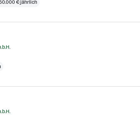
50.000 € jährlich
.b.H.
h
.b.H.