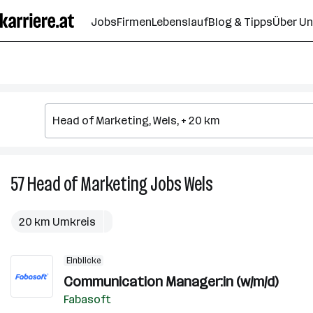
Zum
Jobs
Firmen
Lebenslauf
Blog & Tipps
Über U
Seiteninhalt
springen
57
Head of Marketing
Jobs
Wels
57
Head
of
20 km Umkreis
Marketing
Jobs
Einblicke
in
Communication Manager:in (w/m/d)
Wels
Fabasoft