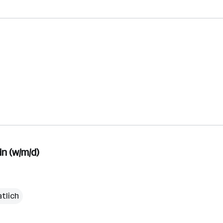
n (w/m/d)
tlich