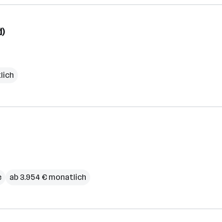
)
lich
e
ab 3.954 € monatlich