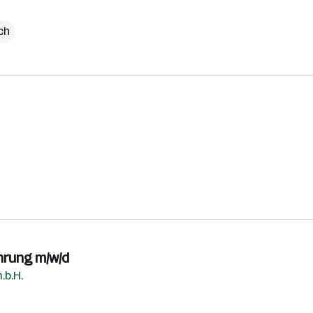
ch
hrung m/w/d
.b.H.