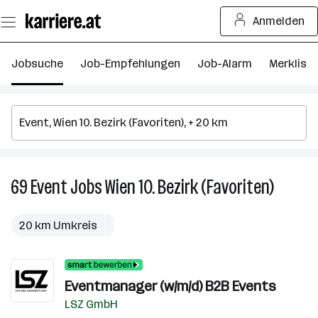
Zum
Anmelden
Seiteninhalt
springen
Jobsuche
Job-Empfehlungen
Job-Alarm
Merkliste
69
Event
Jobs
Wien 10. Bezirk (Favoriten)
69
Event
Jobs
20 km Umkreis
in
Wien
10.
Eventmanager (w/m/d) B2B Events
Bezirk
(Favorit
LSZ GmbH