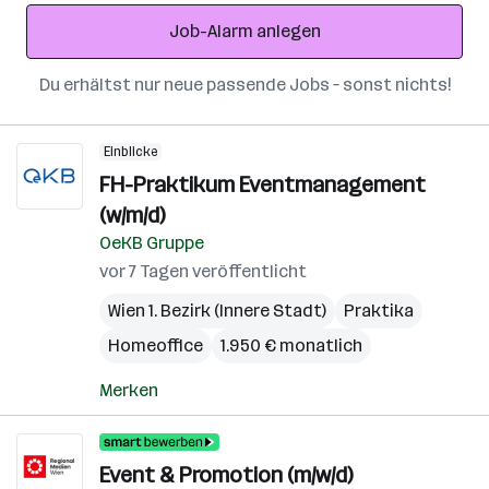
Adresse
Job-Alarm anlegen
Du erhältst nur neue passende Jobs – sonst nichts!
Einblicke
FH-Praktikum Eventmanagement
(w/m/d)
OeKB Gruppe
vor 7 Tagen veröffentlicht
Wien 1. Bezirk (Innere Stadt)
Praktika
Homeoffice
1.950 € monatlich
Merken
Event & Promotion (m/w/d)