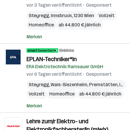
vor 3 Tagen veröffentlicht
Gesponsert
Steyregg
,
Innsbruck
,
1230 Wien
Vollzeit
Homeoffice
ab 44.800 € jährlich
Merken
Einblicke
EPLAN-Techniker*in
ERA Elektrotechnik Ramsauer GmbH
vor 6 Tagen veröffentlicht
Gesponsert
Steyregg
,
Wals-Siezenheim
,
Premstätten
,
Innsbruck
Vollzeit
Homeoffice
ab 44.800 € jährlich
Merken
Lehre zum/r Elektro- und
Elektronikfachberater/in (m/w/x),