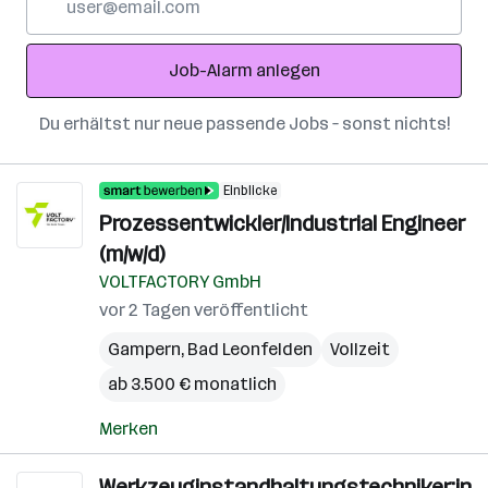
Mail-
Adresse
Job-Alarm anlegen
Du erhältst nur neue passende Jobs – sonst nichts!
Einblicke
Prozessentwickler/Industrial Engineer
(m/w/d)
VOLTFACTORY GmbH
vor 2 Tagen veröffentlicht
Gampern
,
Bad Leonfelden
Vollzeit
ab 3.500 € monatlich
Merken
Werkzeuginstandhaltungstechniker:in