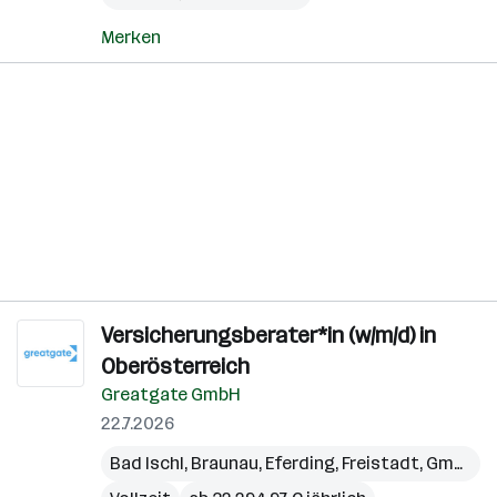
Merken
Versicherungsberater*in (w/m/d) in
Oberösterreich
Greatgate GmbH
22.7.2026
Bad Ischl
,
Braunau
,
Eferding
,
Freistadt
,
Gmunden