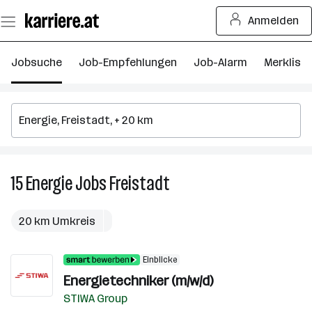
Zum
Anmelden
Seiteninhalt
springen
Jobsuche
Job-Empfehlungen
Job-Alarm
Merkliste
15
Energie
Jobs
Freistadt
15
Energie
Jobs
20 km Umkreis
in
Freistadt
Einblicke
Energietechniker (m/w/d)
STIWA Group