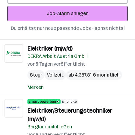
Adresse
Job-Alarm anlegen
Du erhältst nur neue passende Jobs – sonst nichts!
Elektriker (m/w/d)
DEKRA Arbeit Austria GmbH
vor 5 Tagen veröffentlicht
Steyr
Vollzeit
ab 4.387,81 € monatlich
Merken
Einblicke
Elektriker/Steuerungstechniker
(m/w/d)
Berglandmilch eGen
vor 6 Tagen veröffentlicht