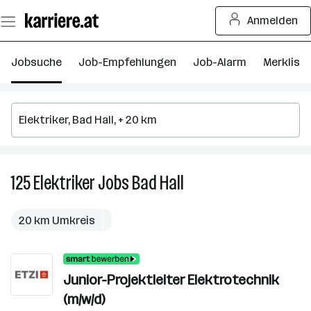
Zum
Anmelden
Seiteninhalt
springen
Jobsuche
Job-Empfehlungen
Job-Alarm
Merkliste
125
Elektriker
Jobs
Bad Hall
125
Elektriker
Jobs
20 km Umkreis
in
Bad
Hall
Junior-Projektleiter Elektrotechnik
(m/w/d)