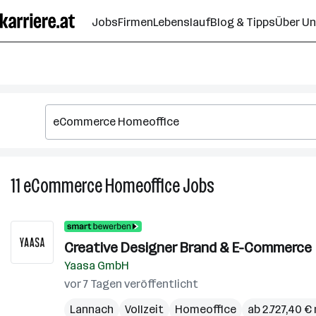
Zum
Jobs
Firmen
Lebenslauf
Blog & Tipps
Über U
Seiteninhalt
springen
11
eCommerce Homeoffice
Jobs
11
eCommerce
Homeoffice
Jobs
Creative Designer Brand & E-Commerce
Yaasa GmbH
vor 7 Tagen veröffentlicht
Lannach
Vollzeit
Homeoffice
ab 2.727,40 €