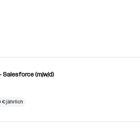
 Salesforce (m/w/d)
 € jährlich