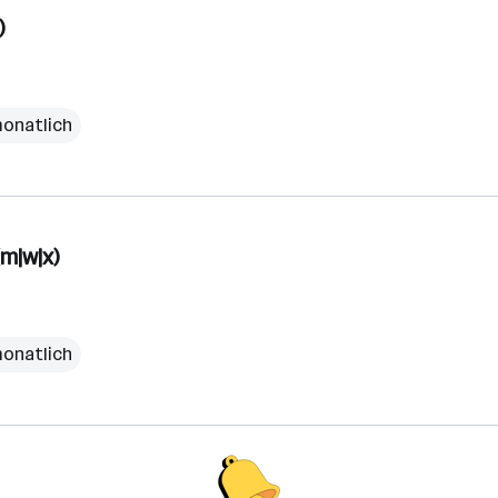
)
monatlich
m|w|x)
monatlich