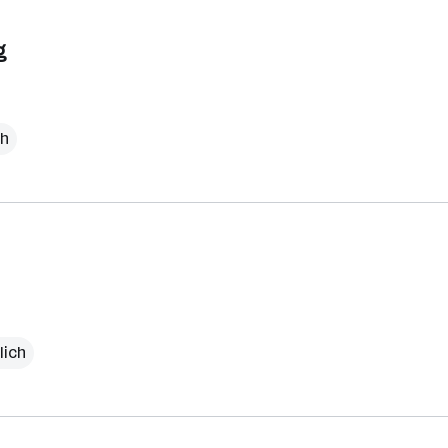
g
ch
lich