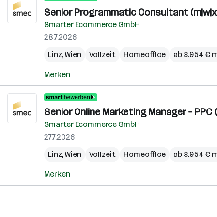
Senior Programmatic Consultant (m|w|x
Smarter Ecommerce GmbH
28.7.2026
Linz
,
Wien
Vollzeit
Homeoffice
ab 3.954 € 
Merken
Senior Online Marketing Manager – PPC (
Smarter Ecommerce GmbH
27.7.2026
Linz
,
Wien
Vollzeit
Homeoffice
ab 3.954 € 
Merken